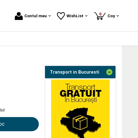
produse
0
Contul meu
WishList
Coș
-
Transport in Bucuresti
bil
toc