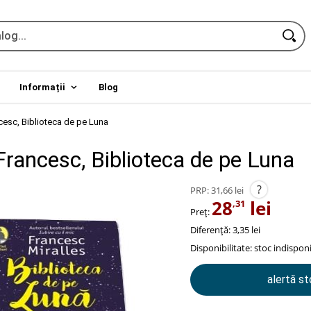
Informații
Blog
cesc, Biblioteca de pe Luna
Francesc, Biblioteca de pe Luna
?
PRP:
31,66 lei
28
lei
,31
Preț:
Diferență: 3,35 lei
Disponibilitate:
stoc indisponi
alertă s