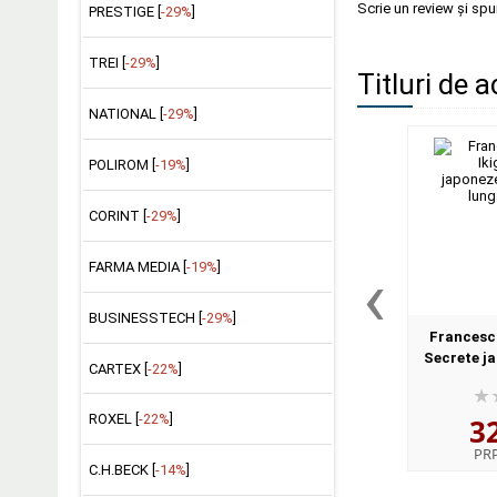
Scrie un review și sp
PRESTIGE [
-29%
]
TREI [
-29%
]
Titluri de a
NATIONAL [
-29%
]
POLIROM [
-19%
]
CORINT [
-29%
]
‹
FARMA MEDIA [
-19%
]
BUSINESSTECH [
-29%
]
Francesc 
Secrete j
CARTEX [
-22%
]
viata lun
ROXEL [
-22%
]
3
PR
C.H.BECK [
-14%
]