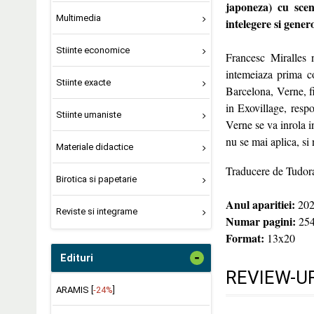
japoneza) cu scen
Multimedia
intelegere si genero
Stiinte economice
Francesc Miralles 
intemeiaza prima co
Stiinte exacte
Barcelona, Verne, fi
in Exovillage, resp
Stiinte umaniste
Verne se va inrola 
nu se mai aplica, si
Materiale didactice
Traducere de Tudora
Birotica si papetarie
Anul aparitiei:
202
Reviste si integrame
Numar pagini:
25
Format:
13x20
-
Edituri
REVIEW-UR
ARAMIS [
-24%
]