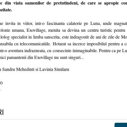
e din viata oamenilor de pretutindeni, de care se apropie con
zitate.
ne invita in viitor, intr-o fascinanta calatorie pe Luna, unde magna
lonie umana, Exovillage, menita sa devina un centru turistic pentru 
lolog specialist in limba sanscrita, este indragostit de ani de zile de Moi
onsabila cu telecomunicatiile. Hotarat sa incerce imposibilul pentru a c
intr-o aventura indrazneata, cu consecinte inimaginabile. Pentru ca pe L
 nici pamantenii din Exovillage nu sunt singuri...
 Sandru Mehedinti si Lavinia Similaru
0
4
I