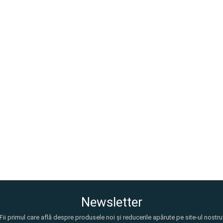
Newsletter
Fii primul care află despre produsele noi și reducerile apărute pe site-ul nostru