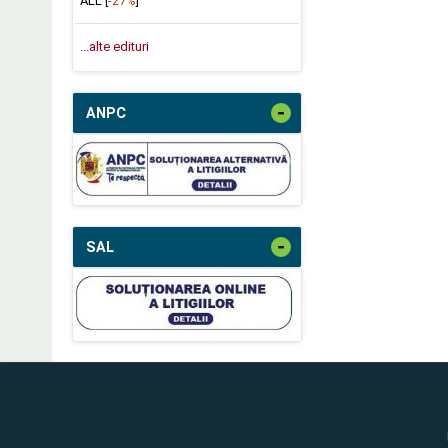
ALL [
-27%
]
...alte edituri
-
ANPC
-
SAL