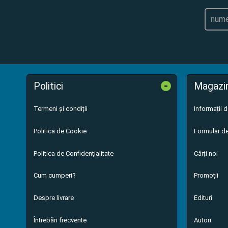
-
Politici
Magazi
Termeni și condiții
Informații 
Politica de Cookie
Formular de
Politica de Confidențialitate
Cărți noi
Cum cumperi?
Promoții
Despre livrare
Edituri
Întrebări frecvente
Autori