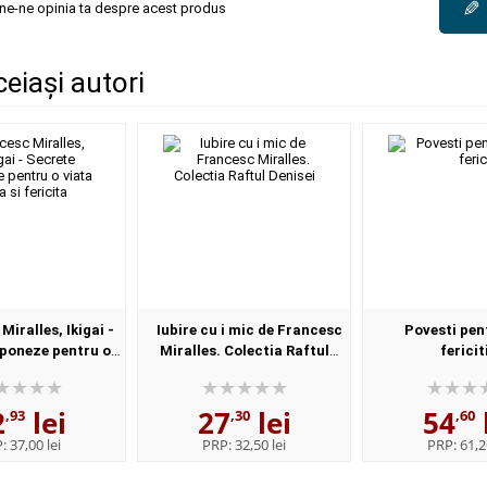
✎
une-ne opinia ta despre acest produs
ceiași autori
Miralles, Ikigai -
Iubire cu i mic de Francesc
Povesti pen
aponeze pentru o
Miralles. Colectia Raftul
fericit
ga si fericita
Denisei
2
lei
27
lei
54
,93
,30
,60
P:
37,00 lei
PRP:
32,50 lei
PRP:
61,2