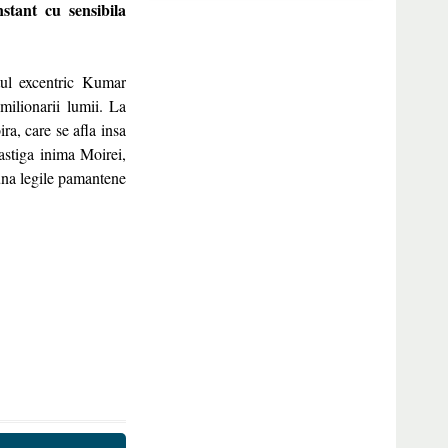
stant cu sensibila
tul excentric Kumar
milionarii lumii. La
ra, care se afla insa
astiga inima Moirei,
una legile pamantene