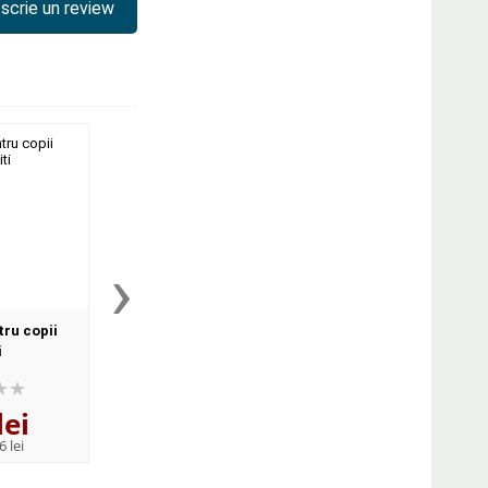
scrie un review
›
tru copii
Ikigai. Cum sa-ti gasesti
Povesti ca sa te iube
i
drumul in viata
mult
lei
32
lei
40
lei
,93
,40
6 lei
PRP:
39,20 lei
PRP:
48,10 lei