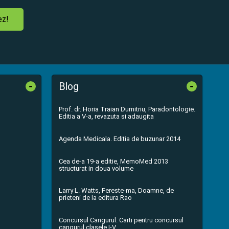
ez!
-
-
Blog
Prof. dr. Horia Traian Dumitriu, Paradontologie.
Editia a V-a, revazuta si adaugita
Agenda Medicala. Editia de buzunar 2014
Cea de-a 19-a editie, MemoMed 2013
structurat in doua volume
Larry L. Watts, Fereste-ma, Doamne, de
prieteni de la editura Rao
Concursul Cangurul. Carti pentru concursul
cangurul clasele I-V