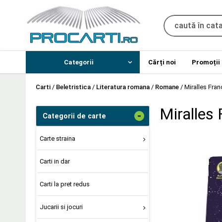
Categorii
Cărți noi
Promoții
Carti
/
Beletristica
/
Literatura romana
/
Romane
/
Miralles Fran
Miralles 
-
Categorii de carte
Carte straina
Carti in dar
Carti la pret redus
Jucarii si jocuri