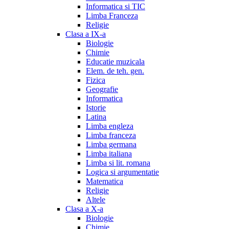
Informatica si TIC
Limba Franceza
Religie
Clasa a IX-a
Biologie
Chimie
Educatie muzicala
Elem. de teh. gen.
Fizica
Geografie
Informatica
Istorie
Latina
Limba engleza
Limba franceza
Limba germana
Limba italiana
Limba si lit. romana
Logica si argumentatie
Matematica
Religie
Altele
Clasa a X-a
Biologie
Chimie