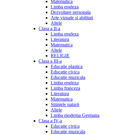
Matematica
Limba engleza
Dezvoltare personala
Arte vizuale si abilitati
Altele
Clasa a II-a
Limba engleza
Literatura
Matematica
Altele
RELIGIE
Clasa a III-a
Educatie plastica
Educatie civica
Educatie muzicala
Limba engleza
Limba franceza
Literatura
Matematica
Stiintele naturii
Altele
Limba moderna Germana
Clasa a IV-a
Educatie civica
Educatie muzicala