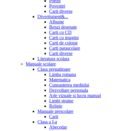
Poezii
Povestiri
Carti diverse
Divertisment&...
Albume
Benzi desenate
Carti cu CD
Carti cu imagini
Carti de colorat
Carti parascolare
Carti diverse
Literatura scolara
Manuale scolare
Clasa pregatitoare
Limba romana
Matematica
Cunoasterea mediului
Dezvoltare personala
Arte vizuale si lucru manual
Limbi straine
Religie
Manuale prescolare
Carti
Clasa a I-a
Abecedar