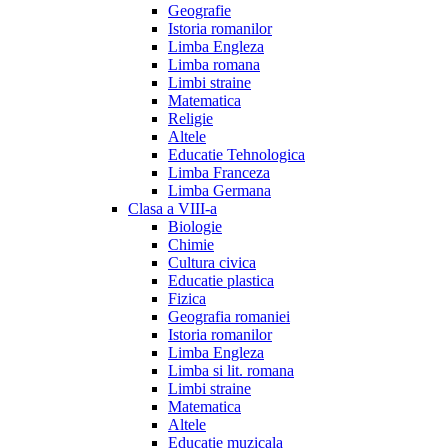
Geografie
Istoria romanilor
Limba Engleza
Limba romana
Limbi straine
Matematica
Religie
Altele
Educatie Tehnologica
Limba Franceza
Limba Germana
Clasa a VIII-a
Biologie
Chimie
Cultura civica
Educatie plastica
Fizica
Geografia romaniei
Istoria romanilor
Limba Engleza
Limba si lit. romana
Limbi straine
Matematica
Altele
Educatie muzicala