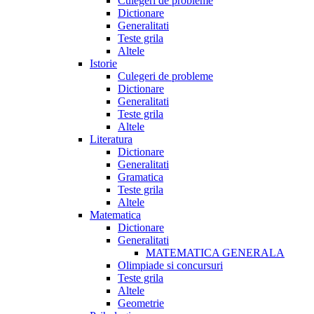
Culegeri de probleme
Dictionare
Generalitati
Teste grila
Altele
Istorie
Culegeri de probleme
Dictionare
Generalitati
Teste grila
Altele
Literatura
Dictionare
Generalitati
Gramatica
Teste grila
Altele
Matematica
Dictionare
Generalitati
MATEMATICA GENERALA
Olimpiade si concursuri
Teste grila
Altele
Geometrie