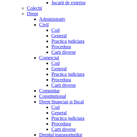
Jucarii de exterior
Colectii
Drept
Administrativ
Civil
Cod
General
Practica judiciara
Procedura
Carti diverse
Comercial
Cod
General
Practica judiciara
Procedura
Carti diverse
Comunitar
Constitutional
Drept financiar si fiscal
Cod
General
Practica judiciara
Procedura
Carti diverse
Dreptul transporturilor