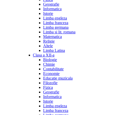
Geografie
Informatica
Istorie
Limba engleza
Limba franceza
Limba germana
Limba si lit. romana
Matematica
Religie
Altele
Limba Latina
Clasa a XII-a
Biologie
Chimie
Contabilitate
Economie
Educatie muzicala
Filozofie
Fizica
Geografie
Informatica
Istorie
Limba engleza
Limba franceza