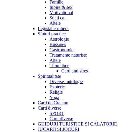
Familie
Iubire & sex
Motivational
Stiati ca...
Altele
Legislatie rutiera
Sfaturi practice
Astrologie
Bussines
Gastronomie
Tratamente naturiste
Altele
Timp liber
Carti anti stres
Spiritualitate
Diverse-mitologie
Ezoteric
Religie
Yoga
Carti de Craciun
Carti diverse
SPORT
Carti diverse
GHIDURI TURISTICE SI CALATORIE
JUCARII SI JOCURI