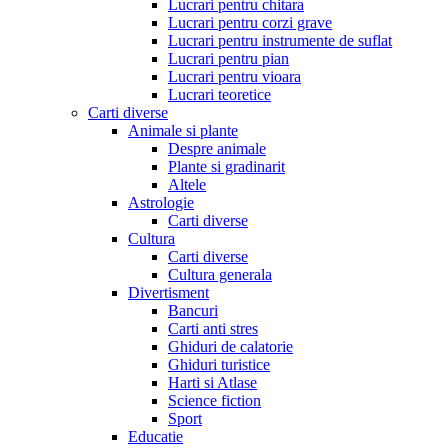
Lucrari pentru chitara
Lucrari pentru corzi grave
Lucrari pentru instrumente de suflat
Lucrari pentru pian
Lucrari pentru vioara
Lucrari teoretice
Carti diverse
Animale si plante
Despre animale
Plante si gradinarit
Altele
Astrologie
Carti diverse
Cultura
Carti diverse
Cultura generala
Divertisment
Bancuri
Carti anti stres
Ghiduri de calatorie
Ghiduri turistice
Harti si Atlase
Science fiction
Sport
Educatie