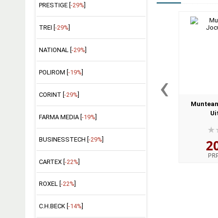
PRESTIGE [
-29%
]
TREI [
-29%
]
NATIONAL [
-29%
]
‹
POLIROM [
-19%
]
CORINT [
-29%
]
Muntean 
Ui
FARMA MEDIA [
-19%
]
BUSINESSTECH [
-29%
]
2
PR
CARTEX [
-22%
]
ROXEL [
-22%
]
C.H.BECK [
-14%
]