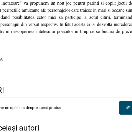
inotatoare" va propunem un nou joc pentru parinti si copii: jocul de
u peripetiile amuzante ale personajelor care traiesc in mari si oceane sunt
dand posibilitatea celor mici sa participe la actul citirii, terminan
personajul din versul respectiv. In felul acesta ei isi dezvolta incredere
tiv in descoperirea intelesului poeziilor in timp ce se bucura de prezen
6
I
✎
une-ne opinia ta despre acest produs
ceiași autori