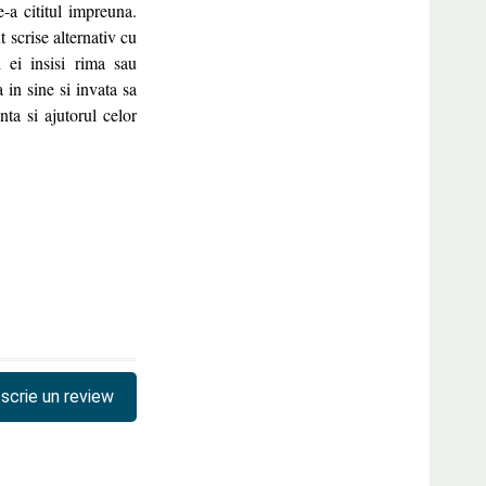
-a cititul impreuna.
 scrise alternativ cu
d ei insisi rima sau
a in sine si invata sa
ta si ajutorul celor
scrie un review