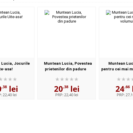
Lucia, Jocurile
Muntean Lucia, Povestea
Muntean Luc
te-asa!
prietenilor din padure
pentru cei mai m
II
0
lei
20
lei
24
,38
,38
,66
P:
22,40 lei
PRP:
22,40 lei
PRP:
27,1