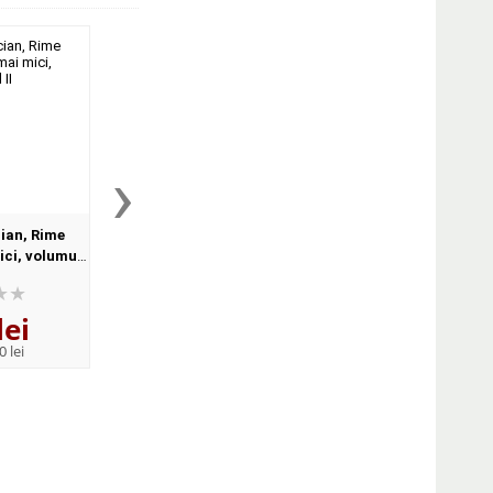
›
ian, Rime
Muntean Lucia, Grupa lui
Muntean Lucia, Ri
ici, volumul
Ciufulici
rotite
lei
19
lei
24
lei
,29
,66
0 lei
PRP:
21,20 lei
PRP:
27,10 lei