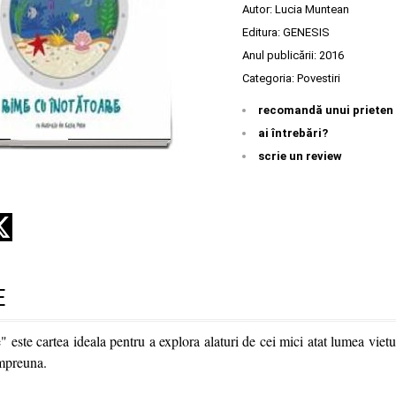
Autor:
Lucia Muntean
Editura:
GENESIS
Anul publicării:
2016
Categoria:
Povestiri
recomandă unui prieten
ai întrebări?
scrie un review
E
 este cartea ideala pentru a explora alaturi de cei mici atat lumea vietu
impreuna.