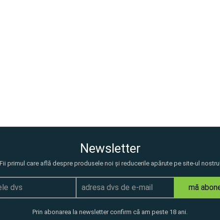
Newsletter
Fii primul care află despre produsele noi și reducerile apărute pe site-ul nostru
mă abon
Prin abonarea la newsletter confirm că am peste 18 ani.