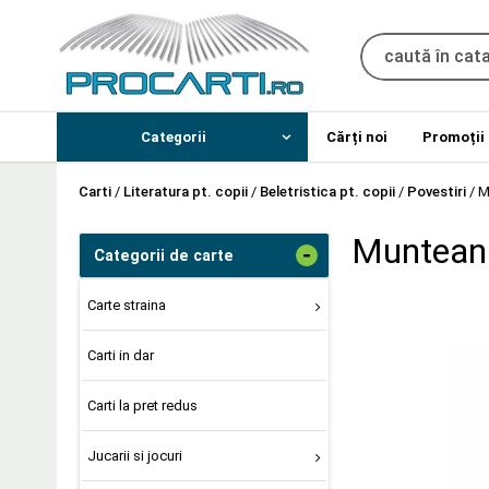
Categorii
Cărți noi
Promoții
Carti
/
Literatura pt. copii
/
Beletristica pt. copii
/
Povestiri
/
M
Muntean 
-
Categorii de carte
Carte straina
Carti in dar
Carti la pret redus
Jucarii si jocuri