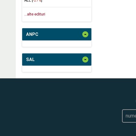
ALL [
-27%
]
...alte edituri
-
ANPC
-
SAL