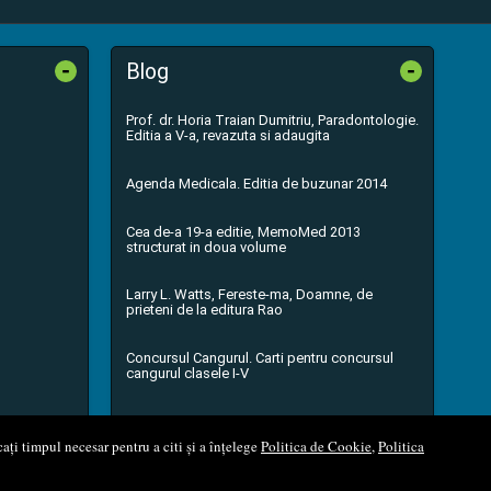
-
-
Blog
Prof. dr. Horia Traian Dumitriu, Paradontologie.
Editia a V-a, revazuta si adaugita
Agenda Medicala. Editia de buzunar 2014
Cea de-a 19-a editie, MemoMed 2013
structurat in doua volume
Larry L. Watts, Fereste-ma, Doamne, de
prieteni de la editura Rao
Concursul Cangurul. Carti pentru concursul
cangurul clasele I-V
...toate știrile
ați timpul necesar pentru a citi și a înțelege
Politica de Cookie
,
Politica
l Soft