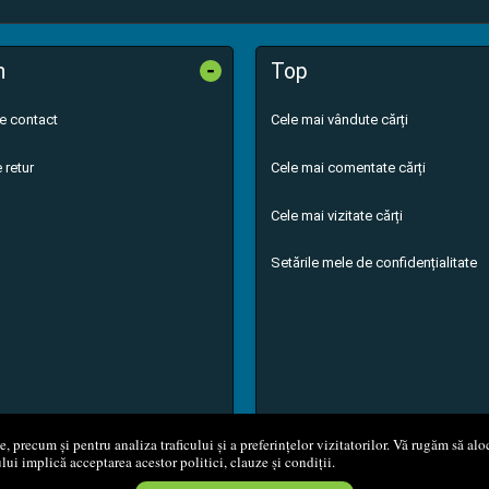
-
n
Top
de contact
Cele mai vândute cărți
 retur
Cele mai comentate cărți
Cele mai vizitate cărți
Setările mele de confidențialitate
 precum și pentru analiza traficului și a preferințelor vizitatorilor. Vă rugăm să aloc
ului implică acceptarea acestor politici, clauze și condiții.
8 - 2026
S.C. M.G. Net Distribution S.R.L.
Magazin online
creat de
Vita