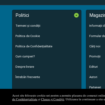
-
Politici
Magazi
Termeni și condiții
Informații 
Politica de Cookie
Formular de
Politica de Confidențialitate
Cărți noi
Cum cumperi?
Promoții
Despre livrare
Edituri
Întrebări frecvente
Autori
Parteneri
Acest site folosește cookie-uri pentru a permite plasarea de comenzi online,
de Confidențialitate
și
Clauze și Condiții
. Utilizarea în continuare a site-
© 200