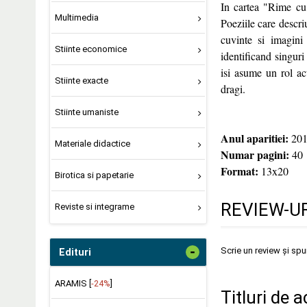
In cartea "Rime cu 
Multimedia
Poeziile care descri
cuvinte si imagini 
Stiinte economice
identificand singuri 
isi asume un rol ac
Stiinte exacte
dragi.
Stiinte umaniste
Anul aparitiei:
201
Materiale didactice
Numar pagini:
40
Format:
13x20
Birotica si papetarie
REVIEW-UR
Reviste si integrame
-
Scrie un review și sp
Edituri
ARAMIS [
-24%
]
Titluri de a