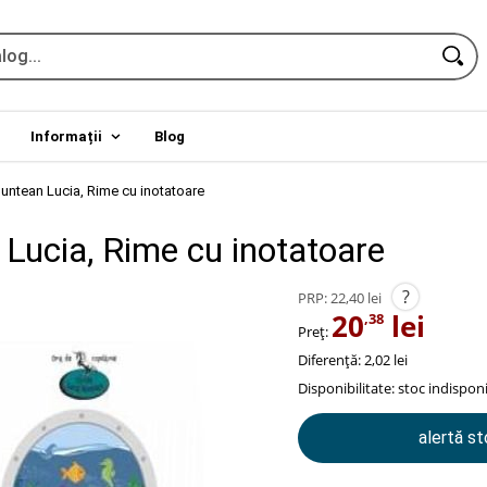
Informații
Blog
untean Lucia, Rime cu inotatoare
Lucia, Rime cu inotatoare
?
PRP:
22,40 lei
20
lei
,38
Preț:
Diferență: 2,02 lei
Disponibilitate:
stoc indisponi
alertă s