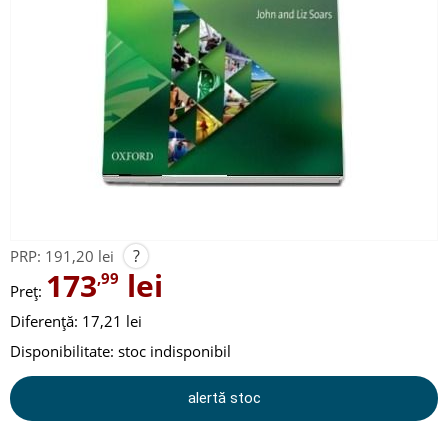
?
PRP:
191,20 lei
173
lei
,99
Preț:
Diferență: 17,21 lei
Disponibilitate:
stoc indisponibil
alertă stoc