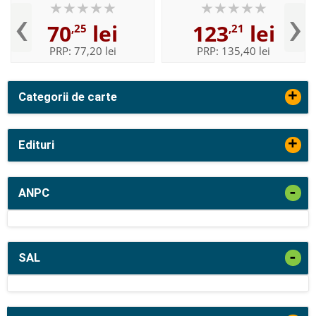
‹
›
70
lei
123
lei
,25
,21
PRP:
77,20 lei
PRP:
135,40 lei
+
Categorii de carte
+
Edituri
-
ANPC
-
SAL