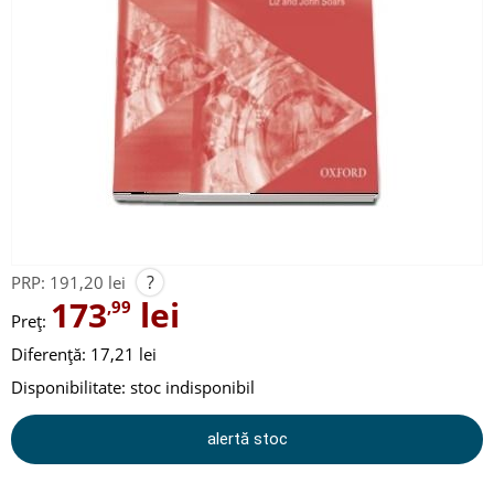
?
PRP:
191,20 lei
173
lei
,99
Preț:
Diferență: 17,21 lei
Disponibilitate:
stoc indisponibil
alertă stoc