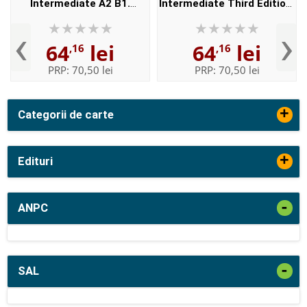
Intermediate A2 B1.
Intermediate Third Edition.
Workbook and iChecker
Workbook (Without Key)
‹
›
with Key. The worlds most
64
lei
64
lei
,16
,16
trusted English course
PRP:
70,50 lei
PRP:
70,50 lei
+
Categorii de carte
+
Edituri
-
ANPC
-
SAL