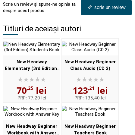
Scrie un review și spune-ne opinia ta
✎
scrie un review
despre acest produs
Titluri de aceiași autori
New Headway
New Headway Beginner
Elementary (3rd Edition)
Class Audio (CD 2)
Students Book
70
lei
123
lei
,25
,21
PRP:
77,20 lei
PRP:
135,40 lei
New Headway Beginner
New Headway Beginner
Workbook with Answer
Teachers Book