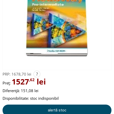
?
PRP:
1678,70 lei
1527
lei
,62
Preț:
Diferență: 151,08 lei
Disponibilitate:
stoc indisponibil
alertă stoc