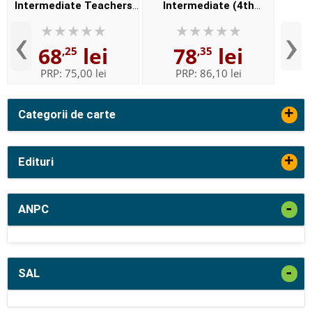
Intermediate Teachers
Intermediate (4th
Book
Edition) Students Book
‹
›
68
lei
78
lei
,25
,35
PRP:
75,00 lei
PRP:
86,10 lei
+
Categorii de carte
+
Edituri
-
ANPC
-
SAL