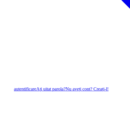
autentificare
Ați uitat parola?
Nu aveți cont? Creați-l!