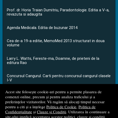
Prof. dr. Horia Traian Dumitriu, Paradontologie. Editia a V-a,
revazuta si adaugita
Agenda Medicala. Editia de buzunar 2014
Cea de-a 19-a editie, MemoMed 2013 structurat in doua
volume
Larry L. Watts, Fereste-ma, Doamne, de prieteni de la
editura Rao
Concursul Cangurul. Carti pentru concursul cangurul clasele
I-V
Acest site folosește cookie-uri pentru a permite plasarea de
...toate știrile
comenzi online, precum și pentru analiza traficului și a
preferințelor vizitatorilor. Vă rugăm să alocați timpul necesar
pentru a citi și a înțelege
Politica de Cookie
,
Politica de
© 2008 - 2026
S.C. M.G. Net Distribution S.R.L.
Confidențialitate
și
Clauze și Condiții
. Utilizarea în continuare a
site-ului implică acceptarea acestor politici, clauze și condiții.