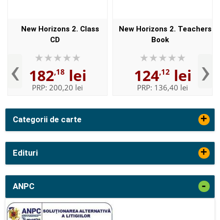
New Horizons 2. Class
New Horizons 2. Teachers
CD
Book
‹
›
182
lei
124
lei
,18
,12
PRP:
200,20 lei
PRP:
136,40 lei
+
Categorii de carte
+
Edituri
-
ANPC