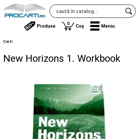
produse
0
Produse
Coș
Meniu
Carti
New Horizons 1. Workbook