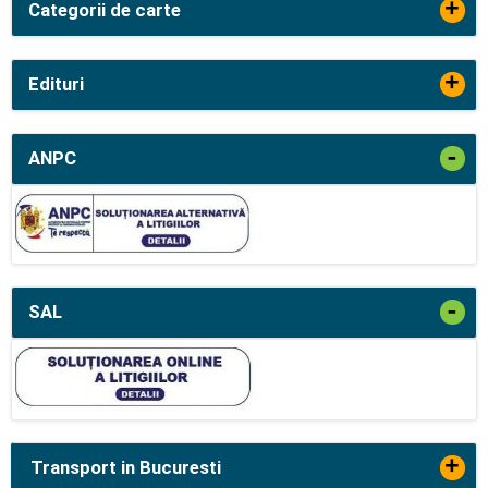
+
Categorii de carte
+
Edituri
-
ANPC
-
SAL
+
Transport in Bucuresti