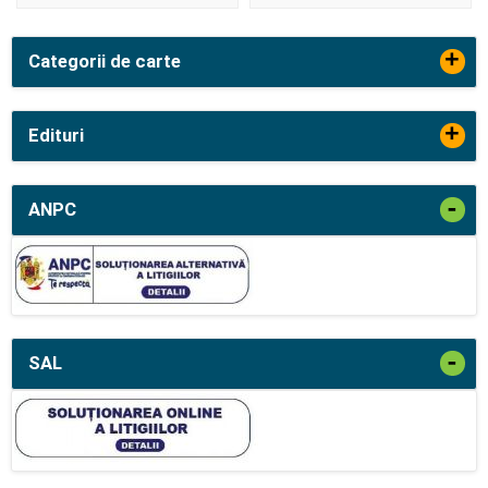
+
Categorii de carte
+
Edituri
-
ANPC
-
SAL