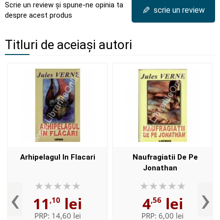
Scrie un review și spune-ne opinia ta
✎
scrie un review
despre acest produs
Titluri de aceiași autori
Arhipelagul In Flacari
Naufragiatii De Pe
Jonathan
‹
›
11
lei
4
lei
,10
,56
PRP:
14,60 lei
PRP:
6,00 lei