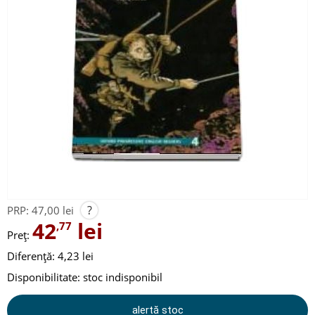
?
PRP:
47,00 lei
42
lei
,77
Preț:
Diferență: 4,23 lei
Disponibilitate:
stoc indisponibil
alertă stoc