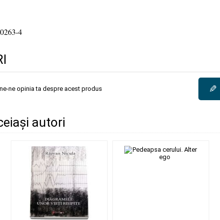
0263-4
I
✎
une-ne opinia ta despre acest produs
ceiași autori