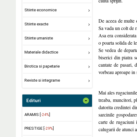
cauta sprijin.
Stiinte economice
De aceea de multe or
Stiinte exacte
Sa vada un colt de r
Asa era considerata 
Stiinte umaniste
o poarta solida de l
Se vedea de departe,
Materiale didactice
biserici din piatra 
cantate de pasari, 
Birotica si papetarie
vorbeau aproape in s
Reviste si integrame
Mai ales rugaciunile
treaba, muncitori, p
-
Edituri
datorita credintei d
sarcinile gospodares
ARAMIS [
-24%
]
carte de rugaciuni 
calugarii de atunci 
PRESTIGE [
-29%
]