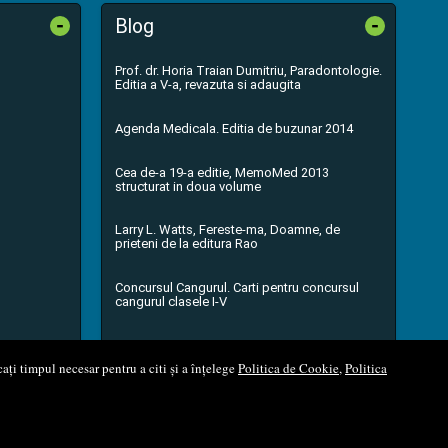
-
-
Blog
Prof. dr. Horia Traian Dumitriu, Paradontologie.
Editia a V-a, revazuta si adaugita
Agenda Medicala. Editia de buzunar 2014
Cea de-a 19-a editie, MemoMed 2013
structurat in doua volume
Larry L. Watts, Fereste-ma, Doamne, de
prieteni de la editura Rao
Concursul Cangurul. Carti pentru concursul
cangurul clasele I-V
...toate știrile
ați timpul necesar pentru a citi și a înțelege
Politica de Cookie
,
Politica
l Soft