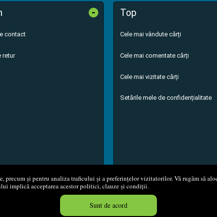
-
n
Top
de contact
Cele mai vândute cărți
 retur
Cele mai comentate cărți
Cele mai vizitate cărți
Setările mele de confidențialitate
 precum și pentru analiza traficului și a preferințelor vizitatorilor. Vă rugăm să aloc
ului implică acceptarea acestor politici, clauze și condiții.
8 - 2026
S.C. M.G. Net Distribution S.R.L.
Magazin online
creat de
Vita
Sunt de acord
Created in 0.0514 sec