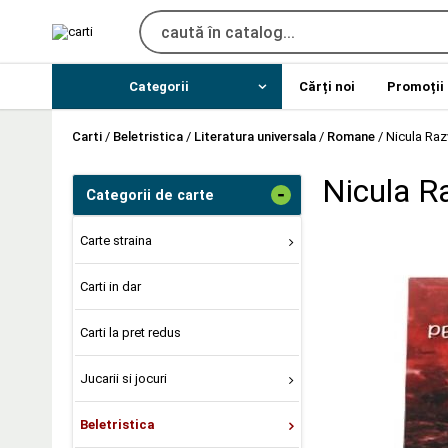
Categorii
Cărți noi
Promoții
Carti
/
Beletristica
/
Literatura universala
/
Romane
/
Nicula Raz
Nicula Ra
-
Categorii de carte
Carte straina
Carti in dar
Carti la pret redus
Jucarii si jocuri
Beletristica