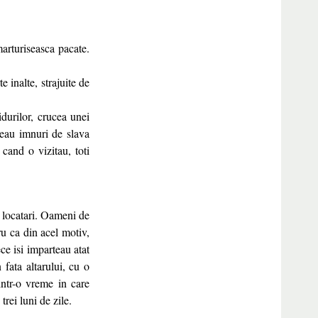
marturiseasca pacate.
 inalte, strajuite de
idurilor, crucea unei
oteau imnuri de slava
cand o vizitau, toti
e locatari. Oameni de
ru ca din acel motiv,
ce isi imparteau atat
 fata altarului, cu o
intr-o vreme in care
rei luni de zile.