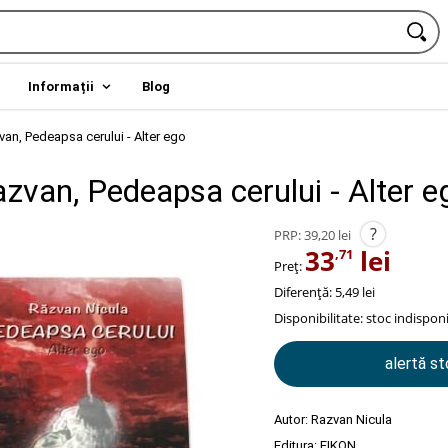
Informații
Blog
van, Pedeapsa cerului - Alter ego
zvan, Pedeapsa cerului - Alter e
?
PRP:
39,20 lei
33
lei
,71
Preț:
Diferență: 5,49 lei
Disponibilitate:
stoc indisponi
alertă s
Autor:
Razvan Nicula
Editura:
EIKON