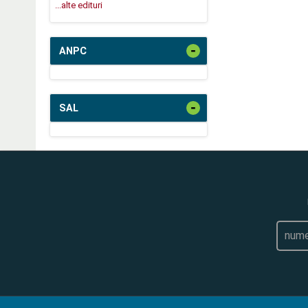
...alte edituri
-
ANPC
-
SAL