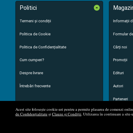
-
Politici
Magazi
Termeni și condiții
Informații 
Politica de Cookie
Formular de
Politica de Confidențialitate
Cărți noi
Cum cumperi?
Promoții
Despre livrare
Edituri
Întrebări frecvente
Autori
Parteneri
Acest site folosește cookie-uri pentru a permite plasarea de comenzi online,
de Confidențialitate
și
Clauze și Condiții
. Utilizarea în continuare a site-
© 200