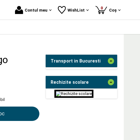
produse
0
Contul meu
WishList
Coș
go
-
Transport in Bucuresti
-
Rechizite scolare
bil
toc