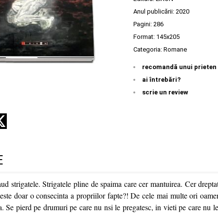
Anul publicării:
2020
Pagini:
286
Format: 145x205
Categoria:
Romane
recomandă unui prieten
ai întrebări?
scrie un review
E
ud strigatele. Strigatele pline de spaima care cer mantuirea. Cer drept
este doar o consecinta a propriilor fapte?! De cele mai multe ori oamen
. Se pierd pe drumuri pe care nu nsi le pregatesc, in vieti pe care nu l