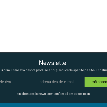
Newsletter
Fii primul care află despre produsele noi și reducerile apărute pe site-ul nostru
mă abon
Prin abonarea la newsletter confirm că am peste 18 ani.