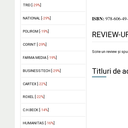
TREI [
-29%
]
ISBN:
978-606-49-
NATIONAL [
-29%
]
POLIROM [
-19%
]
REVIEW-UR
CORINT [
-29%
]
Scrie un review și sp
FARMA MEDIA [
-19%
]
Titluri de a
BUSINESSTECH [
-29%
]
CARTEX [
-22%
]
ROXEL [
-22%
]
C.H.BECK [
-14%
]
HUMANITAS [
-16%
]