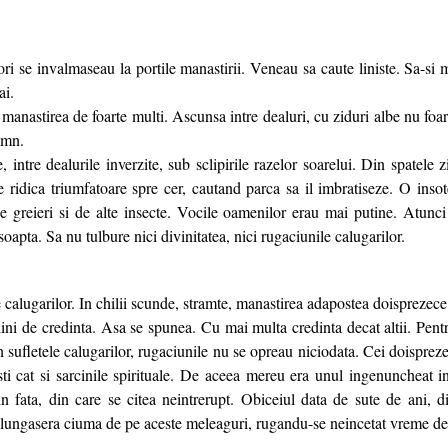
i se invalmaseau la portile manastirii. Veneau sa caute liniste. Sa-si 
ai.
manastirea de foarte multi. Ascunsa intre dealuri, cu ziduri albe nu foarte
emn.
 intre dealurile inverzite, sub sclipirile razelor soarelui. Din spatele z
se ridica triumfatoare spre cer, cautand parca sa il imbratiseze. O ins
de greieri si de alte insecte. Vocile oamenilor erau mai putine. Atunci 
oapta. Sa nu tulbure nici divinitatea, nici rugaciunile calugarilor.
 calugarilor. In chilii scunde, stramte, manastirea adapostea doisprezec
lini de credinta. Asa se spunea. Cu mai multa credinta decat altii. Pent
in sufletele calugarilor, rugaciunile nu se opreau niciodata. Cei doispreze
ti cat si sarcinile spirituale. De aceea mereu era unul ingenuncheat in
in fata, din care se citea neintrerupt. Obiceiul data de sute de ani, d
alungasera ciuma de pe aceste meleaguri, rugandu-se neincetat vreme de t