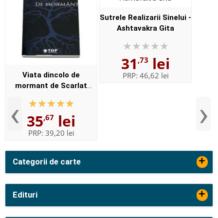
Sutrele Realizarii Sinelui -
Ashtavakra Gita
31
lei
,73
Viata dincolo de
PRP:
46,62 lei
mormant de Scarlat
Demetrescu
‹
›
35
lei
,67
PRP:
39,20 lei
+
Categorii de carte
+
Edituri