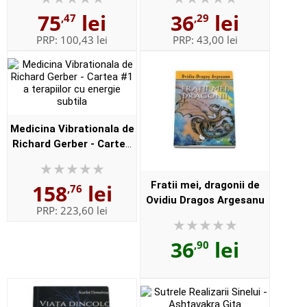
75
lei
36
lei
,47
,29
PRP:
100,43 lei
PRP:
43,00 lei
Medicina Vibrationala de
Richard Gerber - Cartea
#1 a terapiilor cu energie
subtila
Fratii mei, dragonii de
158
lei
,76
Ovidiu Dragos Argesanu
PRP:
223,60 lei
36
lei
,90