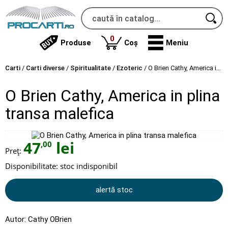
produse
0
Produse
Coș
Meniu
Carti
/
Carti diverse
/
Spiritualitate
/
Ezoteric
/
O Brien Cathy, America in plina transa malefica
O Brien Cathy, America in plina
transa malefica
47
lei
,00
Preț:
Disponibilitate:
stoc indisponibil
alertă stoc
Autor:
Cathy OBrien