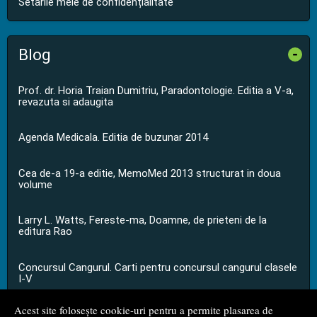
Setările mele de confidențialitate
Blog
-
Prof. dr. Horia Traian Dumitriu, Paradontologie. Editia a V-a,
revazuta si adaugita
Agenda Medicala. Editia de buzunar 2014
Cea de-a 19-a editie, MemoMed 2013 structurat in doua
volume
Larry L. Watts, Fereste-ma, Doamne, de prieteni de la
editura Rao
Concursul Cangurul. Carti pentru concursul cangurul clasele
I-V
Acest site folosește cookie-uri pentru a permite plasarea de
...toate știrile