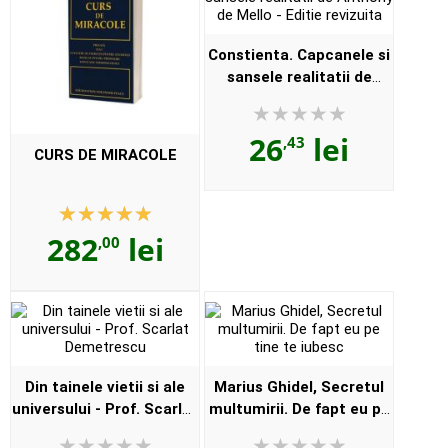
Constienta. Capcanele si
sansele realitatii de
Anthony de Mello - Editie
revizuita
26
lei
,43
CURS DE MIRACOLE
282
lei
,00
Din tainele vietii si ale
Marius Ghidel, Secretul
universului - Prof. Scarlat
multumirii. De fapt eu pe
Demetrescu
tine te iubesc