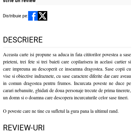
scrie un review
Distribuie pe:
DESCRIERE
Aceasta carte isi propune sa aduca in fata cititorilor povestea a sase
prieteni, trei fete si trei baieti care copilarisera in acelasi cartier si
care impreuna au descoperit ce inseamna dragostea. Sase copii cu
vise si obiective indraznete, cu sase caractere diferite dar care aveau
in comun dragostea pentru frumos. Incurcata poveste ne duce pe
carari nebanuite, ghidati de doua personaje trecute de prima tinerete,
un domn si o doamna care descopera incurcaturile celor sase tineri.
O poveste care ne tine cu sufletul la gura pana la ultimul rand.
REVIEW-URI