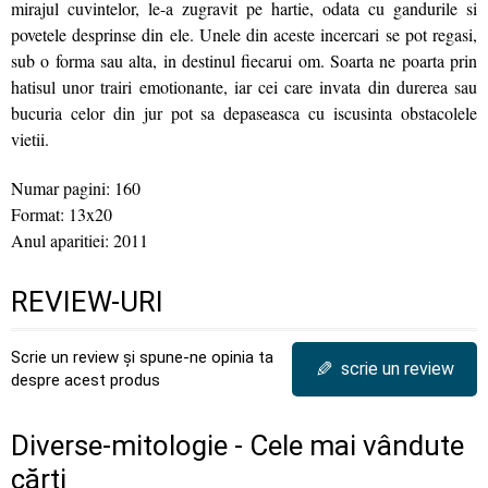
mirajul cuvintelor, le-a zugravit pe hartie, odata cu gandurile si
povetele desprinse din ele. Unele din aceste incercari se pot regasi,
sub o forma sau alta, in destinul fiecarui om. Soarta ne poarta prin
hatisul unor trairi emotionante, iar cei care invata din durerea sau
bucuria celor din jur pot sa depaseasca cu iscusinta obstacolele
vietii.
Numar pagini: 160
Format: 13x20
Anul aparitiei: 2011
REVIEW-URI
Scrie un review și spune-ne opinia ta
✎
scrie un review
despre acest produs
Diverse-mitologie - Cele mai vândute
cărți