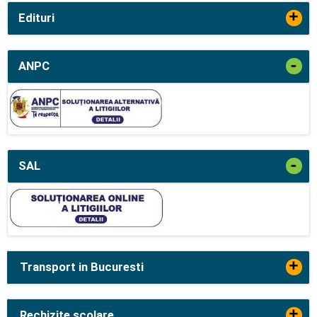
+
Edituri
-
ANPC
-
SAL
+
Transport in Bucuresti
+
Rechizite scolare