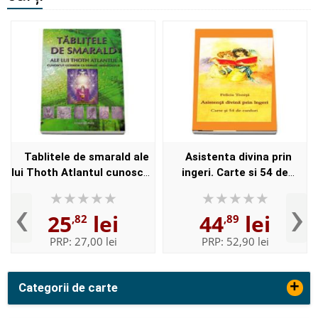
Tablitele de smarald ale
Asistenta divina prin
lui Thoth Atlantul cunoscut
ingeri. Carte si 54 de
ulterior ca Hermes
carduri - Felicia Tonita
‹
›
Trismegistus
25
lei
44
lei
,82
,89
PRP:
27,00 lei
PRP:
52,90 lei
+
Categorii de carte