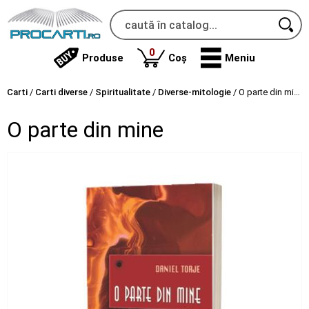
produse
0
Produse
Coș
Meniu
Carti
/
Carti diverse
/
Spiritualitate
/
Diverse-mitologie
/
O parte din mine
O parte din mine