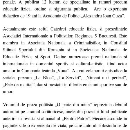
penale. A publicat 12 lucrari de specialitate in ramuri precum
educatie fizica, ordine si siguranta publica. Are o experienta
didactica de 19 ani la Academia de Politie „Alexandru Ioan Cuza”.
Actualmente este seful Catedrei educatie fizica si presedintele
Asociatiei Internationale a Politistilor, Regiunea 5 Bucuresti. Este
membru in Asociatia Nationala a Criminalistilor, in Consiliul
Stiintei Sportului din Romania si in Societatea Nationala de
Educatie Fizica si Sport. Detine numeroase premii nationale si
internationale in domeniul sportiv si cultural-artistic, fiind actor
amator in Compania teatrala „Voua”. A avut colaborari episodice la
seriale, precum „La Bloc”, „La Servici”, „Nimeni nu-i perfect”,
„Fete de maritat”, dar si prestatii in diferite emisiuni sportive sau de
umor.
Volumul de proza politista „O parte din mine” reprezinta debutul
autorului pe taramul scriitoricesc, unele din povestiri fiind publicate
anterior in revista si almanahul „Pentru Patrie”. Fiecare ascunde in
paginile sale o experienta de viata, pe care autorul, folosindu-se de