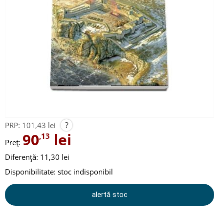
?
PRP:
101,43 lei
90
lei
,13
Preț:
Diferență: 11,30 lei
Disponibilitate:
stoc indisponibil
alertă stoc