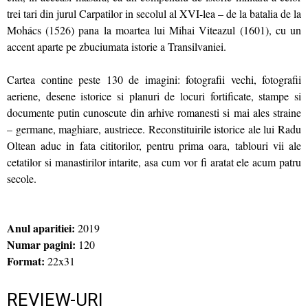
trei tari din jurul Carpatilor in secolul al XVI-lea – de la batalia de la
Mohács (1526) pana la moartea lui Mihai Viteazul (1601), cu un
accent aparte pe zbuciumata istorie a Transilvaniei.
Cartea contine peste 130 de imagini: fotografii vechi, fotografii
aeriene, desene istorice si planuri de locuri fortificate, stampe si
documente putin cunoscute din arhive romanesti si mai ales straine
– germane, maghiare, austriece. Reconstituirile istorice ale lui Radu
Oltean aduc in fata cititorilor, pentru prima oara, tablouri vii ale
cetatilor si manastirilor intarite, asa cum vor fi aratat ele acum patru
secole.
Anul aparitiei:
2019
Numar pagini:
120
Format:
22x31
REVIEW-URI