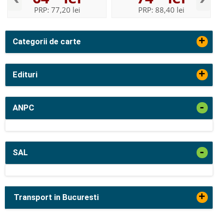
PRP:
77,20 lei
PRP:
88,40 lei
+
Categorii de carte
+
Edituri
-
ANPC
-
SAL
+
Transport in Bucuresti