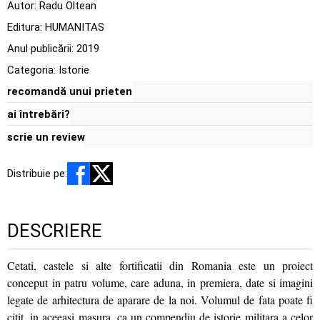
Autor:
Radu Oltean
Editura:
HUMANITAS
Anul publicării:
2019
Categoria:
Istorie
recomandă unui prieten
ai întrebări?
scrie un review
Distribuie pe:
DESCRIERE
Cetati, castele si alte fortificatii din Romania este un proiect
conceput in patru volume, care aduna, in premiera, date si imagini
legate de arhitectura de aparare de la noi. Volumul de fata poate fi
citit, in aceeasi masura, ca un compendiu de istorie militara a celor