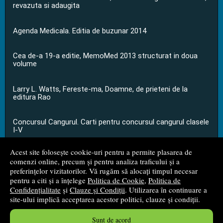
revazuta si adaugita
Agenda Medicala. Editia de buzunar 2014
Cea de-a 19-a editie, MemoMed 2013 structurat in doua
volume
Larry L. Watts, Fereste-ma, Doamne, de prieteni de la
editura Rao
Concursul Cangurul. Carti pentru concursul cangurul clasele
I-V
Acest site folosește cookie-uri pentru a permite plasarea de
...toate știrile
comenzi online, precum și pentru analiza traficului și a
preferințelor vizitatorilor. Vă rugăm să alocați timpul necesar
pentru a citi și a înțelege
Politica de Cookie
,
Politica de
© 2008 - 2026
S.C. M.G. Net Distribution S.R.L.
Confidențialitate
și
Clauze și Condiții
. Utilizarea în continuare a
site-ului implică acceptarea acestor politici, clauze și condiții.
Magazin online
creat de
Vital Soft
Sunt de acord