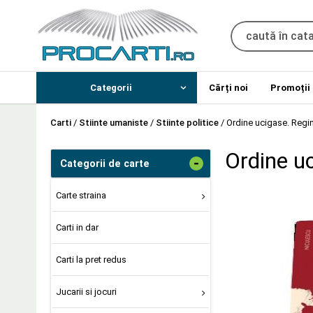
Categorii
Cărți noi
Promoții
Carti
/
Stiinte umaniste
/
Stiinte politice
/
Ordine ucigase. Regim
Ordine uc
-
Categorii de carte
Carte straina
Carti in dar
Carti la pret redus
Jucarii si jocuri