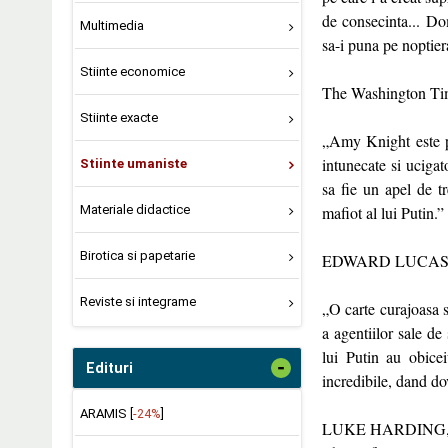
de consecinta... Do
Multimedia
sa-i puna pe noptier
Stiinte economice
The Washington Ti
Stiinte exacte
„Amy Knight este pri
intunecate si uciga
Stiinte umaniste
sa fie un apel de t
Materiale didactice
mafiot al lui Putin.”
Birotica si papetarie
EDWARD LUCAS, ed
Reviste si integrame
„O carte curajoasa 
a agentiilor sale de
lui Putin au obice
-
Edituri
incredibile, dand dov
ARAMIS [
-24%
]
LUKE HARDING, aut