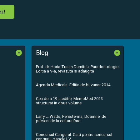
ez!
-
-
Blog
Prof. dr. Horia Traian Dumitriu, Paradontologie.
Editia a V-a, revazuta si adaugita
Agenda Medicala. Editia de buzunar 2014
Cea de-a 19-a editie, MemoMed 2013
structurat in doua volume
Larry L. Watts, Fereste-ma, Doamne, de
prieteni de la editura Rao
Concursul Cangurul. Carti pentru concursul
cangurul clasele I-V