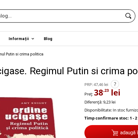
Informații
Blog
ul Putin si crima politica
igase. Regimul Putin si crima pol
?
PRP:
47,46 lei
38
lei
,23
Preț:
Diferență: 9,23 lei
Disponibilitate:
In stoc furniz
Timp confirmare stoc: 1 - 2
adaugă 