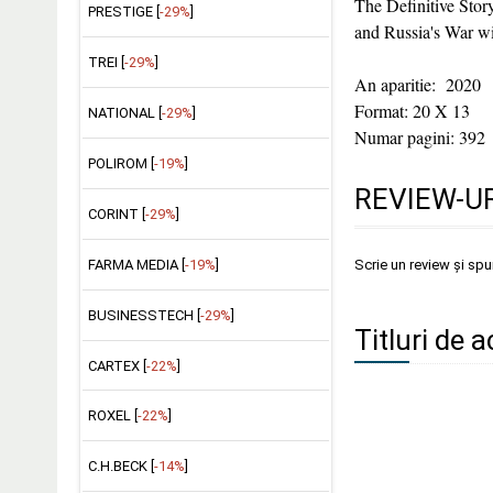
The Definitive Stor
PRESTIGE [
-29%
]
and Russia's War w
TREI [
-29%
]
An aparitie: 2020
Format: 20 X 13
NATIONAL [
-29%
]
Numar pagini: 392
POLIROM [
-19%
]
REVIEW-UR
CORINT [
-29%
]
FARMA MEDIA [
-19%
]
Scrie un review și sp
BUSINESSTECH [
-29%
]
Titluri de 
CARTEX [
-22%
]
ROXEL [
-22%
]
C.H.BECK [
-14%
]