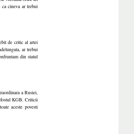
 ca cineva ar trebui
it de critic al artei
delungata, ar trebui
onfruntam din statul
raordinara a Rusiei,
 fostul KGB. Criticii
oate aceste povesti