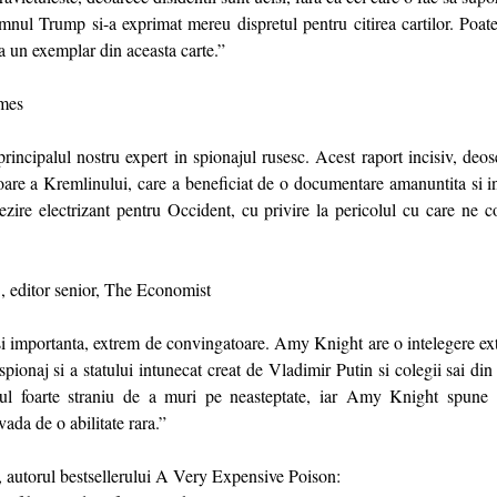
mnul Trump si-a exprimat mereu dispretul pentru citirea cartilor. Poate
a un exemplar din aceasta carte.”
mes
ncipalul nostru expert in spionajul rusesc. Acest raport incisiv, deoseb
toare a Kremlinului, care a beneficiat de o documentare amanuntita si in
rezire electrizant pentru Occident, cu privire la pericolul cu care ne c
itor senior, The Economist
si importanta, extrem de convingatoare. Amy Knight are o intelegere ext
 spionaj si a statului intunecat creat de Vladimir Putin si colegii sai din
iul foarte straniu de a muri pe neasteptate, iar Amy Knight spune t
ada de o abilitate rara.”
orul bestsellerului A Very Expensive Poison: