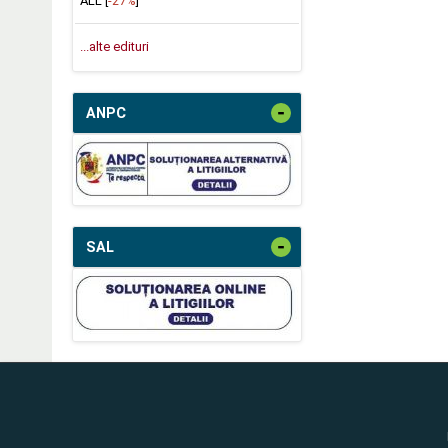
ALL [
-27%
]
...alte edituri
-
ANPC
-
SAL