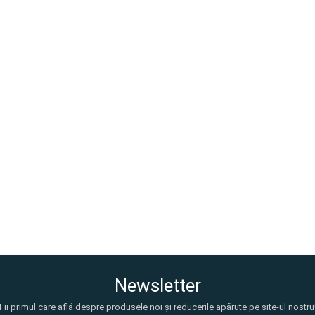
Newsletter
Fii primul care află despre produsele noi și reducerile apărute pe site-ul nostru