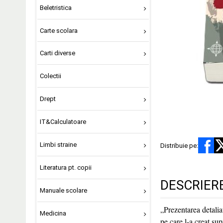
Beletristica
Carte scolara
Carti diverse
Colectii
Drept
IT&Calculatoare
Limbi straine
Distribuie pe:
Literatura pt. copii
DESCRIER
Manuale scolare
„Prezentarea detali
Medicina
pe care l-a creat sup