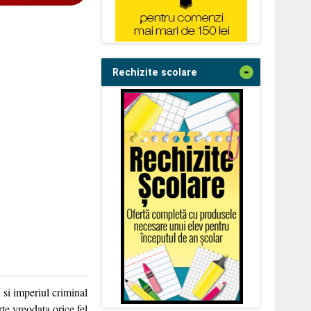
-
Rechizite scolare
si imperiul criminal
rte vreodata orice fel