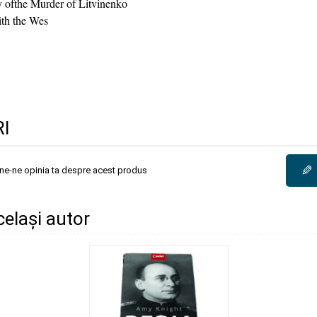
y ofthe Murder of Litvinenko
ith the Wes
I
✎
une-ne opinia ta despre acest produs
același autor