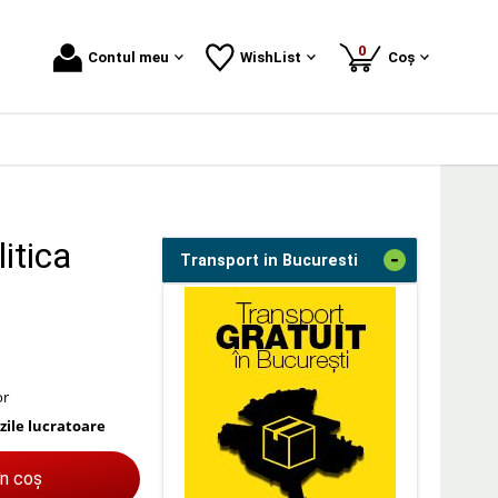
produse
0
Contul meu
WishList
Coș
itica
-
Transport in Bucuresti
or
 zile lucratoare
în coș