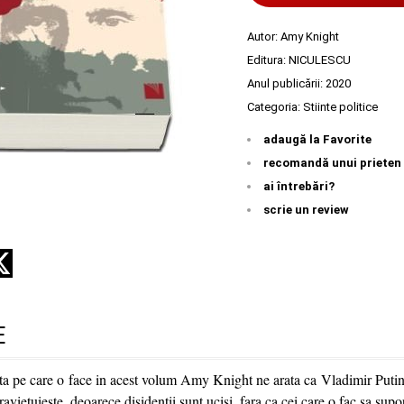
Autor:
Amy Knight
Editura:
NICULESCU
Anul publicării:
2020
Categoria:
Stiinte politice
adaugă la Favorite
recomandă unui prieten
ai întrebări?
scrie un review
E
ata pe care o face in acest volum Amy Knight ne arata ca Vladimir Putin 
ravietuieste, deoarece disidentii sunt ucisi, fara ca cei care o fac sa supo