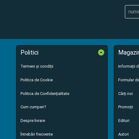
-
Politici
Magazi
Termeni și condiții
Informații 
Politica de Cookie
Formular de
Politica de Confidențialitate
Cărți noi
Cum cumperi?
Promoții
Despre livrare
Edituri
Întrebări frecvente
Autori