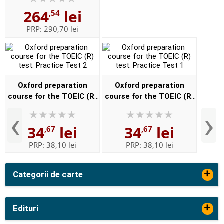
learn the language they
264
lei
,54
need to write academic
English, w...
PRP:
290,70 lei
Oxford preparation
Oxford preparation
course for the TOEIC (R)
course for the TOEIC (R)
test. Practice Test 2
test. Practice Test 1
‹
›
34
lei
34
lei
,67
,67
PRP:
38,10 lei
PRP:
38,10 lei
+
Categorii de carte
+
Edituri