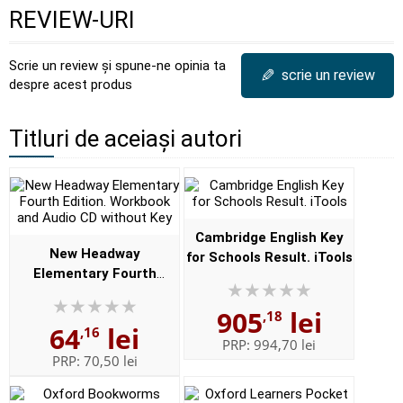
REVIEW-URI
Scrie un review și spune-ne opinia ta
✎
scrie un review
despre acest produs
Titluri de aceiași autori
Cambridge English Key
New Headway
for Schools Result. iTools
Elementary Fourth
Edition. Workbook and
905
lei
Audio CD without Key
,18
64
lei
,16
PRP:
994,70 lei
PRP:
70,50 lei