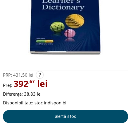
?
PRP:
431,50 lei
392
lei
,67
Preț:
Diferență: 38,83 lei
Disponibilitate:
stoc indisponibil
alertă stoc