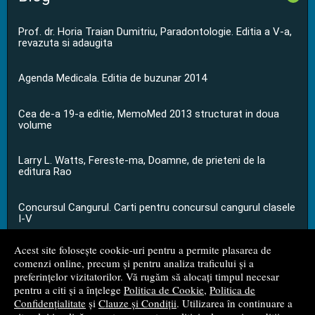
Prof. dr. Horia Traian Dumitriu, Paradontologie. Editia a V-a,
revazuta si adaugita
Agenda Medicala. Editia de buzunar 2014
Cea de-a 19-a editie, MemoMed 2013 structurat in doua
volume
Larry L. Watts, Fereste-ma, Doamne, de prieteni de la
editura Rao
Concursul Cangurul. Carti pentru concursul cangurul clasele
I-V
Acest site folosește cookie-uri pentru a permite plasarea de
...toate știrile
comenzi online, precum și pentru analiza traficului și a
preferințelor vizitatorilor. Vă rugăm să alocați timpul necesar
pentru a citi și a înțelege
Politica de Cookie
,
Politica de
© 2008 - 2026
S.C. M.G. Net Distribution S.R.L.
Confidențialitate
și
Clauze și Condiții
. Utilizarea în continuare a