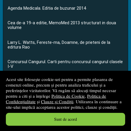
Agenda Medicala. Editia de buzunar 2014
Cea de-a 19-a editie, MemoMed 2013 structurat in doua
volume
Larry L. Watts, Fereste-ma, Doamne, de prieteni de la
editura Rao
Concursul Cangurul. Carti pentru concursul cangurul clasele
I-V
Acest site folosește cookie-uri pentru a permite plasarea de
...toate știrile
comenzi online, precum și pentru analiza traficului și a
preferințelor vizitatorilor. Vă rugăm să alocați timpul necesar
pentru a citi și a înțelege
Politica de Cookie
,
Politica de
© 2008 - 2026
S.C. M.G. Net Distribution S.R.L.
Confidențialitate
și
Clauze și Condiții
. Utilizarea în continuare a
site-ului implică acceptarea acestor politici, clauze și condiții.
Magazin online
creat de
Vital Soft
Sunt de acord
Created in 0.0510 sec