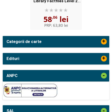
Library Factfiles Level 2.
Oceans. Audio CD Pack
58
lei
,06
PRP:
63,80 lei
+
Categorii de carte
+
Edituri
-
ANPC
-
SAL