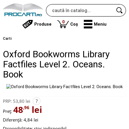
produse
0
Produse
Coș
Meniu
Carti
Oxford Bookworms Library
Factfiles Level 2. Oceans.
Book
?
PRP:
53,80 lei
48
lei
,96
Preț:
Diferență: 4,84 lei
Disponibilitate:
stoc indisponibil