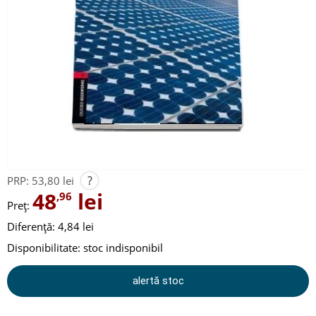
?
PRP:
53,80 lei
48
lei
,96
Preț:
Diferență: 4,84 lei
Disponibilitate:
stoc indisponibil
alertă stoc