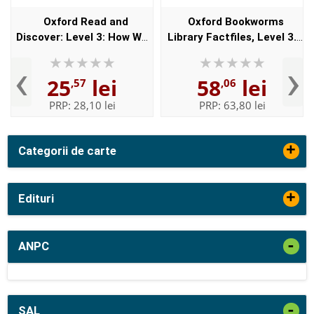
Oxford Read and
Oxford Bookworms
Discover: Level 3: How We
Library Factfiles, Level 3.
Make Products Activity
Formula One audio CD
‹
›
Book
pack
25
lei
58
lei
,57
,06
PRP:
28,10 lei
PRP:
63,80 lei
+
Categorii de carte
+
Edituri
-
ANPC
-
SAL