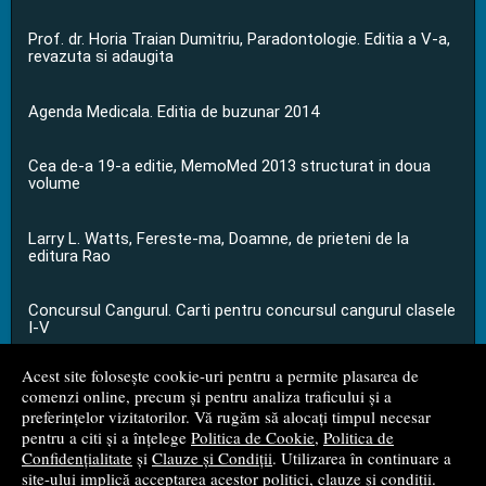
Prof. dr. Horia Traian Dumitriu, Paradontologie. Editia a V-a,
revazuta si adaugita
Agenda Medicala. Editia de buzunar 2014
Cea de-a 19-a editie, MemoMed 2013 structurat in doua
volume
Larry L. Watts, Fereste-ma, Doamne, de prieteni de la
editura Rao
Concursul Cangurul. Carti pentru concursul cangurul clasele
I-V
Acest site folosește cookie-uri pentru a permite plasarea de
...toate știrile
comenzi online, precum și pentru analiza traficului și a
preferințelor vizitatorilor. Vă rugăm să alocați timpul necesar
pentru a citi și a înțelege
Politica de Cookie
,
Politica de
© 2008 - 2026
S.C. M.G. Net Distribution S.R.L.
Confidențialitate
și
Clauze și Condiții
. Utilizarea în continuare a
site-ului implică acceptarea acestor politici, clauze și condiții.
Magazin online
creat de
Vital Soft