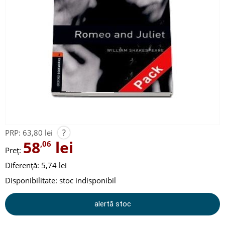
?
PRP:
63,80 lei
58
lei
,06
Preț:
Diferență: 5,74 lei
Disponibilitate:
stoc indisponibil
alertă stoc