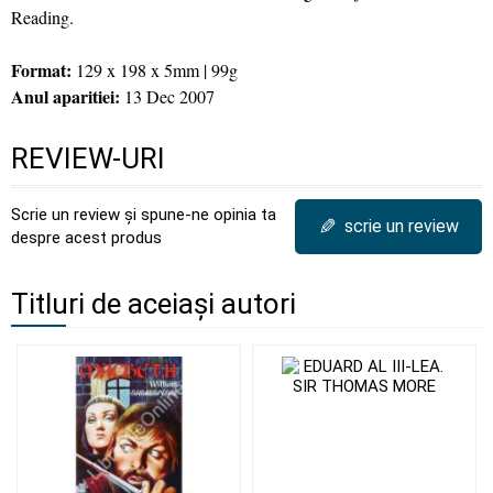
Reading.
Format:
129 x 198 x 5mm | 99g
Anul aparitiei:
13 Dec 2007
REVIEW-URI
Scrie un review și spune-ne opinia ta
✎
scrie un review
despre acest produs
Titluri de aceiași autori