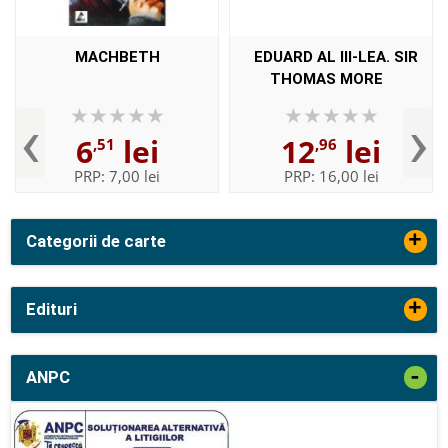
MACHBETH
EDUARD AL III-LEA. SIR
THOMAS MORE
‹
›
6
lei
12
lei
,51
,96
PRP:
7,00 lei
PRP:
16,00 lei
+
Categorii de carte
+
Edituri
-
ANPC