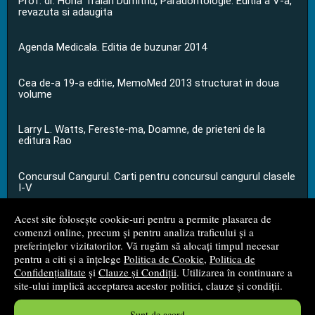
Prof. dr. Horia Traian Dumitriu, Paradontologie. Editia a V-a,
revazuta si adaugita
Agenda Medicala. Editia de buzunar 2014
Cea de-a 19-a editie, MemoMed 2013 structurat in doua
volume
Larry L. Watts, Fereste-ma, Doamne, de prieteni de la
editura Rao
Concursul Cangurul. Carti pentru concursul cangurul clasele
I-V
Acest site folosește cookie-uri pentru a permite plasarea de
...toate știrile
comenzi online, precum și pentru analiza traficului și a
preferințelor vizitatorilor. Vă rugăm să alocați timpul necesar
pentru a citi și a înțelege
Politica de Cookie
,
Politica de
© 2008 - 2026
S.C. M.G. Net Distribution S.R.L.
Confidențialitate
și
Clauze și Condiții
. Utilizarea în continuare a
site-ului implică acceptarea acestor politici, clauze și condiții.
Magazin online
creat de
Vital Soft
Sunt de acord