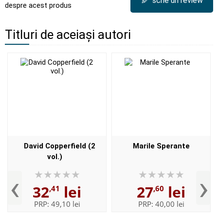
✎
scrie un review
despre acest produs
Titluri de aceiași autori
David Copperfield (2
Marile Sperante
vol.)
‹
›
32
lei
27
lei
,41
,60
PRP:
49,10 lei
PRP:
40,00 lei