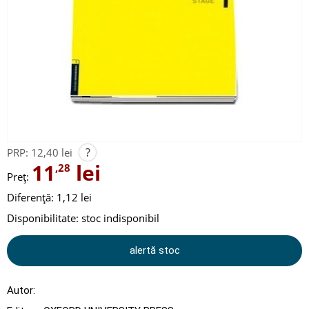
?
PRP:
12,40 lei
11
lei
,28
Preț:
Diferență: 1,12 lei
Disponibilitate:
stoc indisponibil
alertă stoc
Autor: