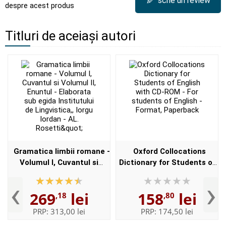
✎
scrie un review
despre acest produs
Titluri de aceiași autori
Gramatica limbii romane -
Oxford Collocations
Volumul I, Cuvantul si
Dictionary for Students of
Volumul II, Enuntul -
English with CD-ROM - For
‹
›
Elaborata sub egida
students of English -
269
lei
158
lei
,18
,80
Institutului de
Format, Paperback
Lingvistica,,...
PRP:
313,00 lei
PRP:
174,50 lei