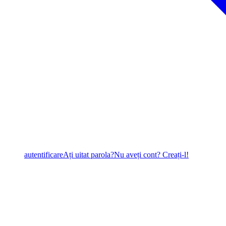
autentificare
Ați uitat parola?
Nu aveți cont? Creați-l!