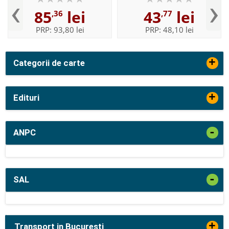
‹
›
85
lei
43
lei
,36
,77
PRP:
93,80 lei
PRP:
48,10 lei
+
Categorii de carte
+
Edituri
-
ANPC
-
SAL
+
Transport in Bucuresti