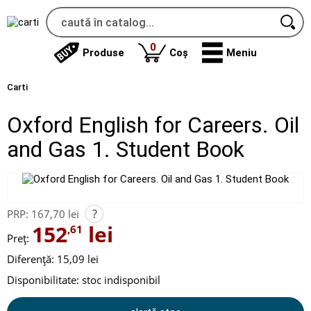
produse
0
Produse
Coș
Meniu
Carti
Oxford English for Careers. Oil
and Gas 1. Student Book
?
PRP:
167,70 lei
152
lei
,61
Preț:
Diferență: 15,09 lei
Disponibilitate:
stoc indisponibil