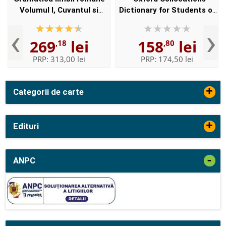
Volumul I, Cuvantul si
Dictionary for Students of
Volumul II, Enuntul -
English with CD-ROM - For
‹
›
Elaborata sub egida
students of English -
269
lei
158
lei
,18
,80
Institutului de
Format, Paperback
Lingvistica,,...
PRP:
313,00 lei
PRP:
174,50 lei
+
Categorii de carte
+
Edituri
-
ANPC