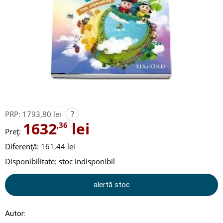
?
PRP:
1793,80 lei
1632
lei
,36
Preț:
Diferență: 161,44 lei
Disponibilitate:
stoc indisponibil
alertă stoc
Autor: