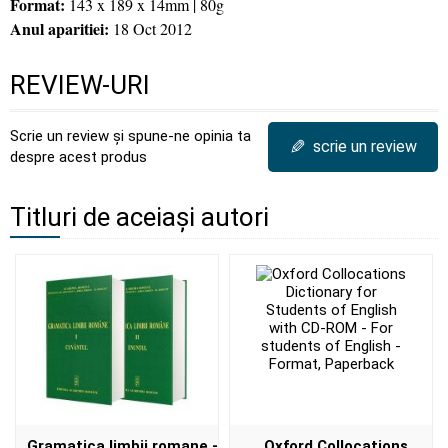
Format:
143 x 189 x 14mm | 80g
Anul aparitiei:
18 Oct 2012
REVIEW-URI
Scrie un review și spune-ne opinia ta
✎
scrie un review
despre acest produs
Titluri de aceiași autori
Gramatica limbii romane -
Oxford Collocations