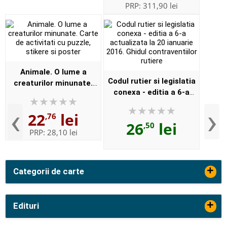
Paperbac...
PRP:
311,90 lei
Animale. O lume a
Codul rutier si legislatia
creaturilor minunate.
conexa - editia a 6-a
Carte de activitati cu
actualizata la 20 ianuarie
puzzle, stikere si poster
‹
›
22
lei
2016. Ghidul
,76
26
lei
,50
contraventiilor rutiere
PRP:
28,10 lei
+
Categorii de carte
+
Edituri