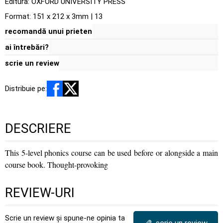
Editura:
OXFORD UNIVERSITY PRESS
Format: 151 x 212 x 3mm | 13
recomandă unui prieten
ai întrebări?
scrie un review
Distribuie pe:
DESCRIERE
This 5-level phonics course can be used before or alongside a main
course book. Thought-provoking
REVIEW-URI
Scrie un review și spune-ne opinia ta