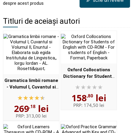
✎
scrie un review
despre acest produs
Titluri de aceiași autori
Oxford Collocations
Dictionary for Students
Gramatica limbii romane
of English with CD-ROM -
- Volumul I, Cuvantul si
For students of English -
Volumul II, Enuntul -
158
lei
,80
Format, Paperback
Elaborata sub egida
PRP:
174,50 lei
269
lei
,18
Institutului de
Lingvistica,,...
PRP:
313,00 lei