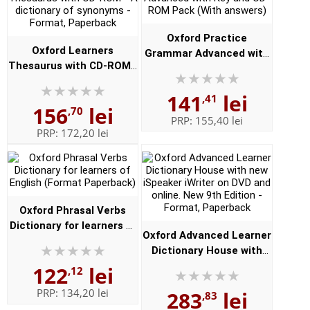
Oxford Practice
Oxford Learners
Grammar Advanced with
Thesaurus with CD-ROM -
Key and CD-ROM Pack
A dictionary of synonyms
(With answers)
141
lei
- Format, Paperback
,41
156
lei
,70
PRP:
155,40 lei
PRP:
172,20 lei
Oxford Phrasal Verbs
Dictionary for learners of
Oxford Advanced Learner
English (Format
Dictionary House with
Paperback)
new iSpeaker iWriter on
122
lei
,12
DVD and online. New 9th
PRP:
134,20 lei
283
lei
,83
Edition - Format,