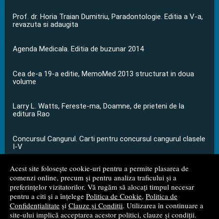
Prof. dr. Horia Traian Dumitriu, Paradontologie. Editia a V-a,
revazuta si adaugita
Agenda Medicala. Editia de buzunar 2014
Cea de-a 19-a editie, MemoMed 2013 structurat in doua
volume
Larry L. Watts, Fereste-ma, Doamne, de prieteni de la
editura Rao
Concursul Cangurul. Carti pentru concursul cangurul clasele
I-V
Acest site folosește cookie-uri pentru a permite plasarea de
...toate știrile
comenzi online, precum și pentru analiza traficului și a
preferințelor vizitatorilor. Vă rugăm să alocați timpul necesar
pentru a citi și a înțelege
Politica de Cookie
,
Politica de
© 2008 - 2026
S.C. M.G. Net Distribution S.R.L.
Confidențialitate
și
Clauze și Condiții
. Utilizarea în continuare a
site-ului implică acceptarea acestor politici, clauze și condiții.
Magazin online
creat de
Vital Soft