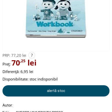
?
PRP:
77,20 lei
70
lei
,25
Preț:
Diferență: 6,95 lei
Disponibilitate:
stoc indisponibil
alertă stoc
Autor: