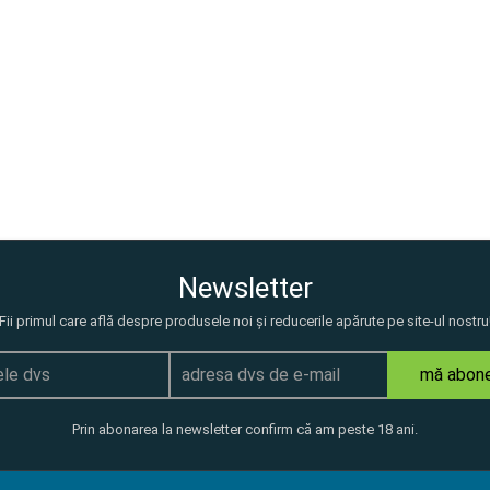
Newsletter
Fii primul care află despre produsele noi și reducerile apărute pe site-ul nostru
mă abon
Prin abonarea la newsletter confirm că am peste 18 ani.