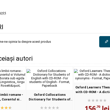
9055
I
✎
une-ne opinia ta despre acest produs
ceiași autori
Oxford Learners Thes
with CD-ROM - A dict
imbii romane -
Oxford Collocations
of synonyms - Form
, Cuvantul si
Dictionary for Students of
Paperback
I, Enuntul -
English with CD-ROM - For
156
lei
,70
a sub egida
students of English - Format,