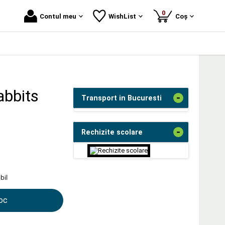
produse
0
Contul meu
WishList
Coș
abbits
-
Transport in Bucuresti
-
Rechizite scolare
bil
toc