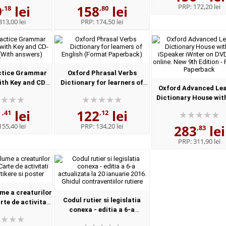
PRP:
172,20 lei
9
lei
158
lei
e Lingvistica,,...
Paperback
,18
,80
313,00 lei
PRP:
174,50 lei
ctice Grammar
Oxford Phrasal Verbs
th Key and CD-
Dictionary for learners of
Oxford Advanced Le
With answers)
English (Format Paperback)
Dictionary House wit
iSpeaker iWriter on D
1
lei
122
lei
,41
,12
online. New 9th Editi
155,40 lei
PRP:
134,20 lei
283
lei
Format, Paperbac.
,83
PRP:
311,90 lei
me a creaturilor
Codul rutier si legislatia
te de activitati
conexa - editia a 6-a
tikere si poster
actualizata la 20 ianuarie