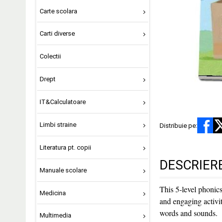
Carte scolara
Carti diverse
Colectii
Drept
IT&Calculatoare
Limbi straine
Distribuie pe:
Literatura pt. copii
DESCRIER
Manuale scolare
This 5-level phonic
Medicina
and engaging activit
words and sounds.
Multimedia