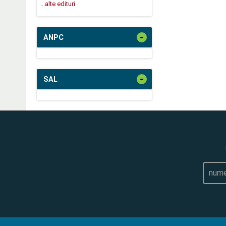
...alte edituri
-
ANPC
-
SAL