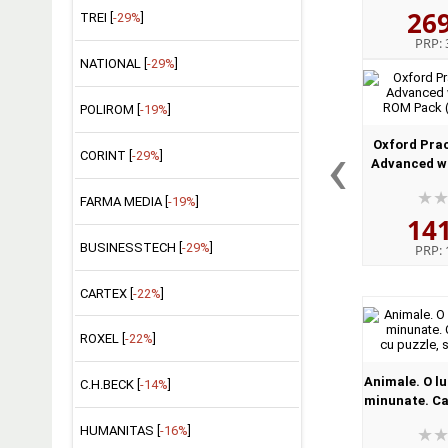
26
Institutului d
TREI [
-29%
]
PRP:
NATIONAL [
-29%
]
POLIROM [
-19%
]
‹
Oxford Pra
CORINT [
-29%
]
Advanced wi
ROM Pack (
FARMA MEDIA [
-19%
]
14
BUSINESSTECH [
-29%
]
PRP:
CARTEX [
-22%
]
ROXEL [
-22%
]
Animale. O lu
C.H.BECK [
-14%
]
minunate. Car
cu puzzle, s
HUMANITAS [
-16%
]