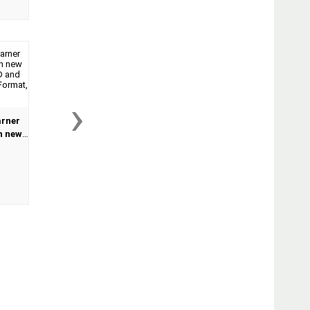
›
arner
h new
VD and
on -
..