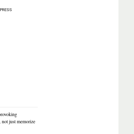
 PRESS
provoking
d, not just memorize