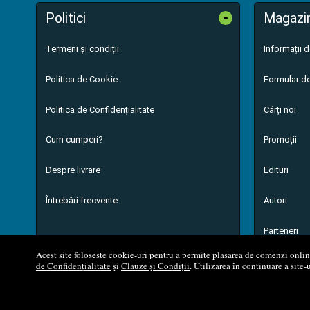
-
Politici
Magazi
Termeni și condiții
Informații 
Politica de Cookie
Formular de
Politica de Confidențialitate
Cărți noi
Cum cumperi?
Promoții
Despre livrare
Edituri
Întrebări frecvente
Autori
Parteneri
Acest site folosește cookie-uri pentru a permite plasarea de comenzi online,
de Confidențialitate
și
Clauze și Condiții
. Utilizarea în continuare a site-
© 200