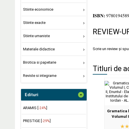
Stiinte economice
ISBN:
978019458
Stiinte exacte
REVIEW-UR
Stiinte umaniste
Scrie un review și sp
Materiale didactice
Birotica si papetarie
Titluri de a
Reviste si integrame
-
Edituri
ARAMIS [
-24%
]
Gramatica l
Volumul I
PRESTIGE [
-29%
]
Volumul I
Elaborat