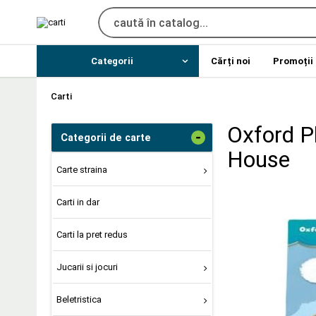
Categorii
Cărți noi
Promoții
Carti
Oxford P
-
Categorii de carte
House
Carte straina
Carti in dar
Carti la pret redus
Jucarii si jocuri
Beletristica