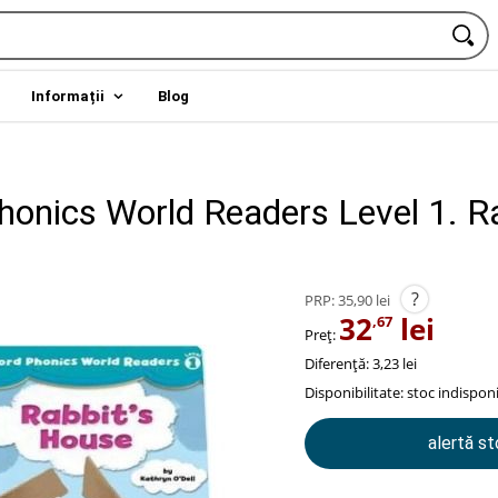
Informații
Blog
honics World Readers Level 1. R
?
PRP:
35,90 lei
32
lei
,67
Preț:
Diferență: 3,23 lei
Disponibilitate:
stoc indisponi
alertă s