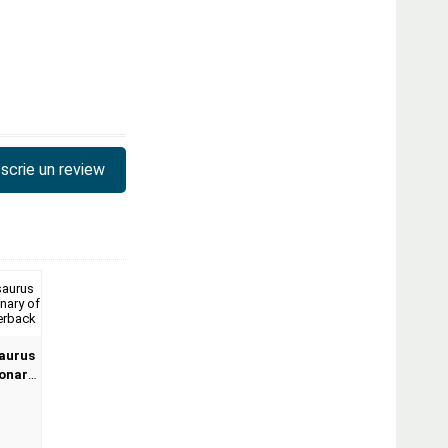
scrie un review
aurus
ionary
at,