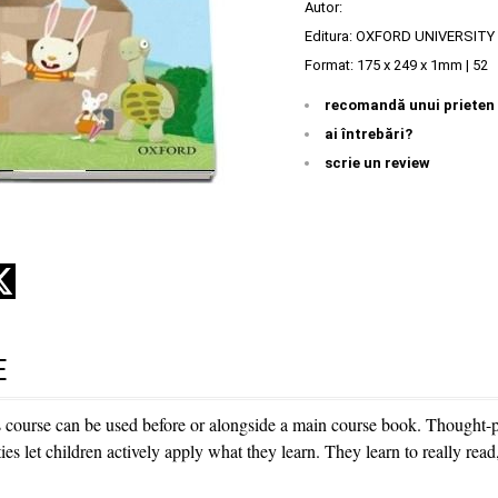
Autor:
Editura:
OXFORD UNIVERSITY
Format: 175 x 249 x 1mm | 52
recomandă unui prieten
ai întrebări?
scrie un review
E
s course can be used before or alongside a main course book. Thought-
ies let children actively apply what they learn. They learn to really rea