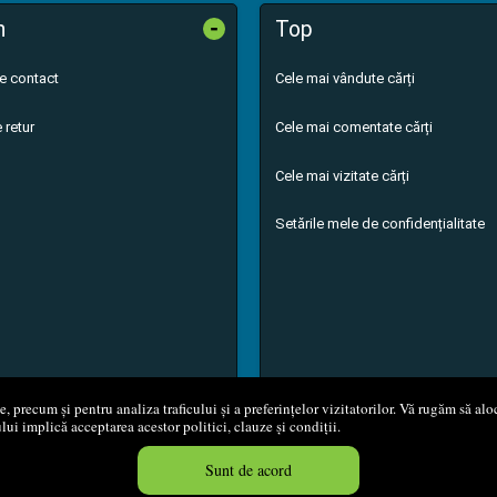
-
n
Top
de contact
Cele mai vândute cărți
 retur
Cele mai comentate cărți
Cele mai vizitate cărți
Setările mele de confidențialitate
 precum și pentru analiza traficului și a preferințelor vizitatorilor. Vă rugăm să aloc
ului implică acceptarea acestor politici, clauze și condiții.
8 - 2026
S.C. M.G. Net Distribution S.R.L.
Magazin online
creat de
Vita
Sunt de acord
Created in 0.0507 sec