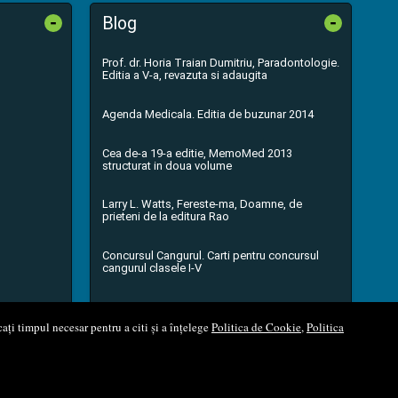
-
-
Blog
Prof. dr. Horia Traian Dumitriu, Paradontologie.
Editia a V-a, revazuta si adaugita
Agenda Medicala. Editia de buzunar 2014
Cea de-a 19-a editie, MemoMed 2013
structurat in doua volume
Larry L. Watts, Fereste-ma, Doamne, de
prieteni de la editura Rao
Concursul Cangurul. Carti pentru concursul
cangurul clasele I-V
...toate știrile
ați timpul necesar pentru a citi și a înțelege
Politica de Cookie
,
Politica
l Soft