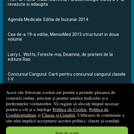
revazuta si adaugita
Agenda Medicala. Editia de buzunar 2014
Cea de-a 19-a editie, MemoMed 2013 structurat in doua
volume
Larry L. Watts, Fereste-ma, Doamne, de prieteni de la
editura Rao
Concursul Cangurul. Carti pentru concursul cangurul clasele
I-V
Acest site folosește cookie-uri pentru a permite plasarea de
...toate știrile
comenzi online, precum și pentru analiza traficului și a
preferințelor vizitatorilor. Vă rugăm să alocați timpul necesar
pentru a citi și a înțelege
Politica de Cookie
,
Politica de
© 2008 - 2026
S.C. M.G. Net Distribution S.R.L.
Confidențialitate
și
Clauze și Condiții
. Utilizarea în continuare a
site-ului implică acceptarea acestor politici, clauze și condiții.
Magazin online
creat de
Vital Soft
Sunt de acord