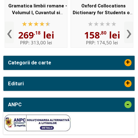
Gramatica limbii romane -
Oxford Collocations
Volumul I, Cuvantul si
Dictionary for Students of
Volumul II, Enuntul -
English with CD-ROM - For
‹
›
Elaborata sub egida
students of English -
269
lei
158
lei
,18
,80
Institutului de
Format, Paperback
Lingvistica,,...
PRP:
313,00 lei
PRP:
174,50 lei
+
Categorii de carte
+
Edituri
-
ANPC