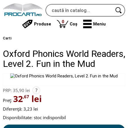
produse
0
Produse
Coș
Meniu
Carti
Oxford Phonics World Readers,
Level 2. Fun in the Mud
?
PRP:
35,90 lei
32
lei
,67
Preț:
Diferență: 3,23 lei
Disponibilitate:
stoc indisponibil