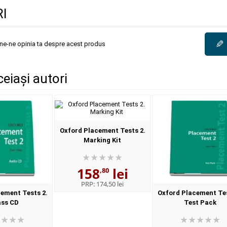
I
✎
une-ne opinia ta despre acest produs
ceiași autori
Oxford Placement Tests 2.
Marking Kit
158
lei
,80
PRP:
174,50 lei
ement Tests 2.
Oxford Placement Tes
ass CD
Test Pack