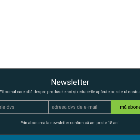
Newsletter
Fii primul care află despre produsele noi și reducerile apărute pe site-ul nostru
mă abon
Prin abonarea la newsletter confirm că am peste 18 ani.