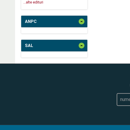
...alte edituri
-
ANPC
-
SAL