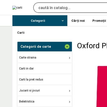
Categorii
Cărți noi
Promoții
Carti
Oxford P
-
Categorii de carte
Carte straina
Carti in dar
Carti la pret redus
Jucarii si jocuri
Beletristica