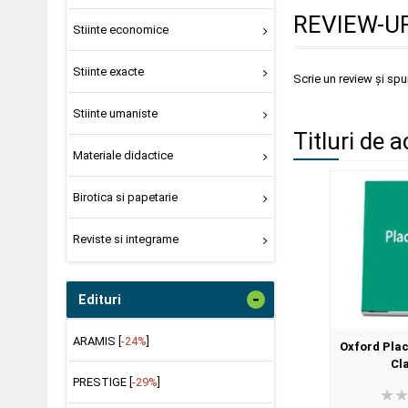
REVIEW-UR
Stiinte economice
Stiinte exacte
Scrie un review și sp
Stiinte umaniste
Titluri de a
Materiale didactice
Birotica si papetarie
Reviste si integrame
-
Edituri
ARAMIS [
-24%
]
Oxford Plac
Cl
PRESTIGE [
-29%
]