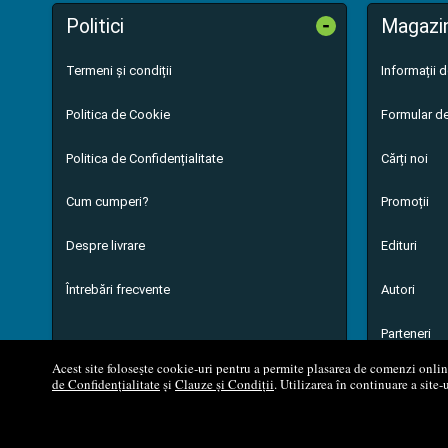
-
Politici
Magazi
Termeni și condiții
Informații 
Politica de Cookie
Formular de
Politica de Confidențialitate
Cărți noi
Cum cumperi?
Promoții
Despre livrare
Edituri
Întrebări frecvente
Autori
Parteneri
Acest site folosește cookie-uri pentru a permite plasarea de comenzi online,
de Confidențialitate
și
Clauze și Condiții
. Utilizarea în continuare a site-
© 200