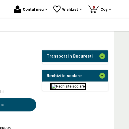
produse
0
Contul meu
WishList
Coș
-
Transport in Bucuresti
-
Rechizite scolare
bil
toc
 PRESS