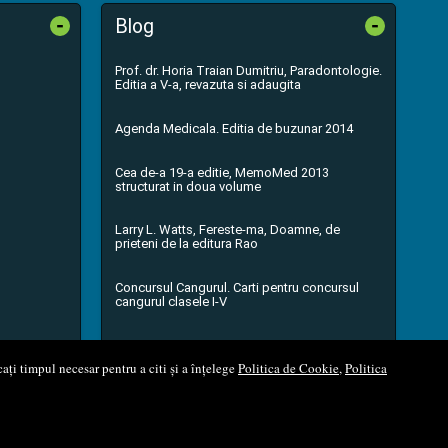
-
-
Blog
Prof. dr. Horia Traian Dumitriu, Paradontologie.
Editia a V-a, revazuta si adaugita
Agenda Medicala. Editia de buzunar 2014
Cea de-a 19-a editie, MemoMed 2013
structurat in doua volume
Larry L. Watts, Fereste-ma, Doamne, de
prieteni de la editura Rao
Concursul Cangurul. Carti pentru concursul
cangurul clasele I-V
...toate știrile
ați timpul necesar pentru a citi și a înțelege
Politica de Cookie
,
Politica
l Soft