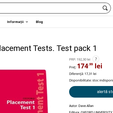
Informații
Blog
lacement Tests. Test pack 1
?
PRP:
192,30 lei
174
lei
,99
Preț:
Diferență: 17,31 lei
Disponibilitate:
stoc indisponi
alertă s
Autor:
Dave Allan
Editura:
OXFORD UNIVERSITY