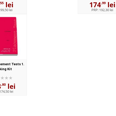
lei
174
lei
,55
,99
:
99,50 lei
PRP:
192,30 lei
ement Tests 1.
ing Kit
8
lei
,80
174,50 lei