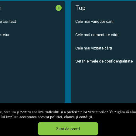
-
n
Top
de contact
Cele mai vândute cărți
 retur
Cele mai comentate cărți
Cele mai vizitate cărți
Setările mele de confidențialitate
 precum și pentru analiza traficului și a preferințelor vizitatorilor. Vă rugăm să aloc
ului implică acceptarea acestor politici, clauze și condiții.
8 - 2026
S.C. M.G. Net Distribution S.R.L.
Magazin online
creat de
Vita
Sunt de acord
Created in 0.0509 sec