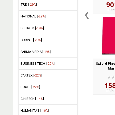
90
TREI [
-29%
]
‹
PRP
NATIONAL [
-29%
]
POLIROM [
-19%
]
CORINT [
-29%
]
FARMA MEDIA [
-19%
]
BUSINESSTECH [
-29%
]
Oxford Plac
Mark
CARTEX [
-22%
]
15
ROXEL [
-22%
]
PRP:
C.H.BECK [
-14%
]
HUMANITAS [
-16%
]