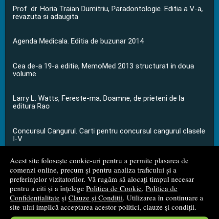
Prof. dr. Horia Traian Dumitriu, Paradontologie. Editia a V-a,
revazuta si adaugita
Agenda Medicala. Editia de buzunar 2014
Cea de-a 19-a editie, MemoMed 2013 structurat in doua
volume
Larry L. Watts, Fereste-ma, Doamne, de prieteni de la
editura Rao
Concursul Cangurul. Carti pentru concursul cangurul clasele
I-V
Acest site folosește cookie-uri pentru a permite plasarea de
...toate știrile
comenzi online, precum și pentru analiza traficului și a
preferințelor vizitatorilor. Vă rugăm să alocați timpul necesar
pentru a citi și a înțelege
Politica de Cookie
,
Politica de
© 2008 - 2026
S.C. M.G. Net Distribution S.R.L.
Confidențialitate
și
Clauze și Condiții
. Utilizarea în continuare a
site-ului implică acceptarea acestor politici, clauze și condiții.
Magazin online
creat de
Vital Soft