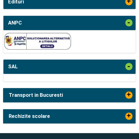
+
Edituri
-
ANPC
-
SAL
+
Transport in Bucuresti
+
Rechizite scolare