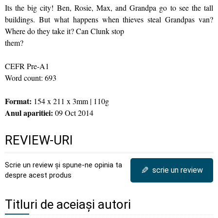
Its the big city! Ben, Rosie, Max, and Grandpa go to see the tall
buildings. But what happens when thieves steal Grandpas van?
Where do they take it? Can Clunk stop
them?
CEFR Pre-A1
Word count: 693
Format:
154 x 211 x 3mm | 110g
Anul aparitiei:
09 Oct 2014
REVIEW-URI
Scrie un review și spune-ne opinia ta
✎
scrie un review
despre acest produs
Titluri de aceiași autori