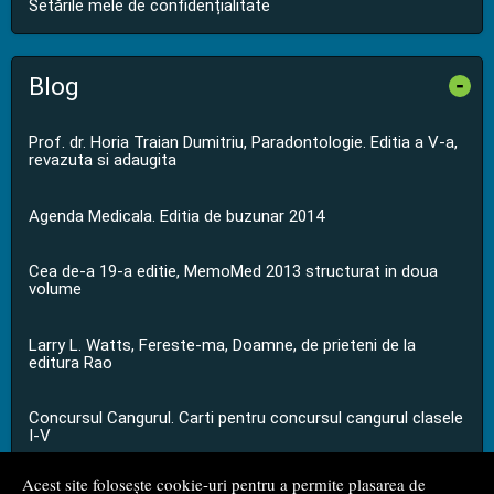
Setările mele de confidențialitate
Blog
-
Prof. dr. Horia Traian Dumitriu, Paradontologie. Editia a V-a,
revazuta si adaugita
Agenda Medicala. Editia de buzunar 2014
Cea de-a 19-a editie, MemoMed 2013 structurat in doua
volume
Larry L. Watts, Fereste-ma, Doamne, de prieteni de la
editura Rao
Concursul Cangurul. Carti pentru concursul cangurul clasele
I-V
Acest site folosește cookie-uri pentru a permite plasarea de
...toate știrile