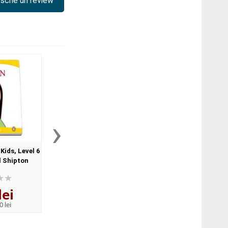
scrie un review
›
Kids, Level 6
Toy Story 2 - Penguin Kids,
Alice in Wonderla
l Shipton
level 3 de Paul Shipton
Penguin Kids, level 5 
Shipton
lei
30
lei
32
lei
,76
,76
0 lei
PRP:
33,80 lei
PRP:
36,00 lei