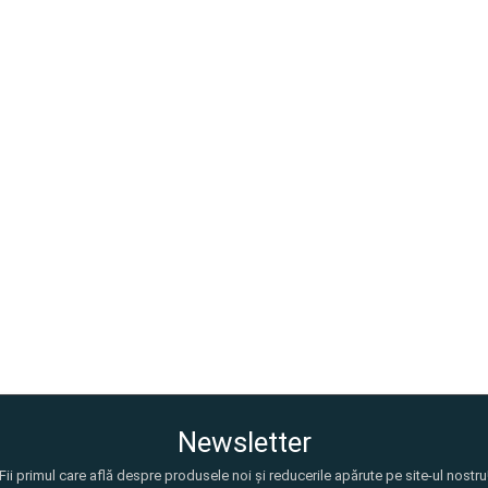
Newsletter
Fii primul care află despre produsele noi și reducerile apărute pe site-ul nostru