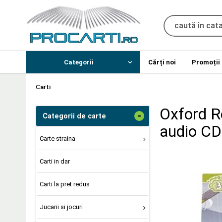
Categorii
Cărți noi
Promoții
Carti
Oxford R
-
Categorii de carte
audio CD
Carte straina
Carti in dar
Carti la pret redus
Jucarii si jocuri