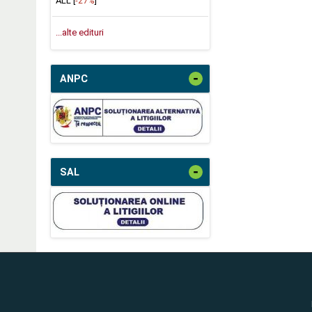
ALL [
-27%
]
...alte edituri
-
ANPC
-
SAL