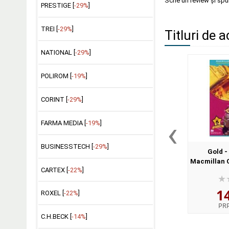
Scrie un review și sp
PRESTIGE [
-29%
]
TREI [
-29%
]
Titluri de a
NATIONAL [
-29%
]
POLIROM [
-19%
]
CORINT [
-29%
]
‹
FARMA MEDIA [
-19%
]
BUSINESSTECH [
-29%
]
Gold -
Macmillan C
CARTEX [
-22%
]
Level 6
1
ROXEL [
-22%
]
PR
C.H.BECK [
-14%
]