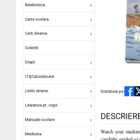
Beletristica
Carte scolara
Carti diverse
Colectii
Drept
IT&Calculatoare
Limbi straine
Distribuie pe:
Literatura pt. copii
DESCRIER
Manuale scolare
Watch your student
Medicina
carefully graded so