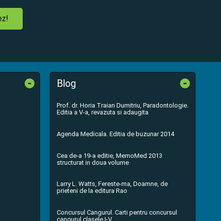
ez!
-
-
Blog
Prof. dr. Horia Traian Dumitriu, Paradontologie.
Editia a V-a, revazuta si adaugita
Agenda Medicala. Editia de buzunar 2014
Cea de-a 19-a editie, MemoMed 2013
structurat in doua volume
Larry L. Watts, Fereste-ma, Doamne, de
prieteni de la editura Rao
Concursul Cangurul. Carti pentru concursul
cangurul clasele I-V