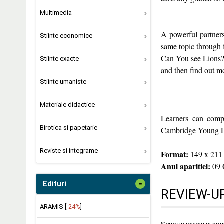
Multimedia
A powerful partners
Stiinte economice
same topic through f
Can You see Lions
Stiinte exacte
and then find out 
Stiinte umaniste
Materiale didactice
Learners can comple
Birotica si papetarie
Cambridge Young Lea
Reviste si integrame
Format:
149 x 211
Anul aparitiei:
09 
-
Edituri
REVIEW-UR
ARAMIS [
-24%
]