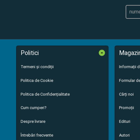
-
Politici
Magazi
Termeni și condiții
Informații 
Politica de Cookie
Formular de
Politica de Confidențialitate
Cărți noi
Cum cumperi?
Promoții
Despre livrare
Edituri
Întrebări frecvente
Autori