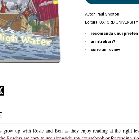
Autor:
Paul Shipton
Editura:
OXFORD UNIVERSITY
recomandă unui prieten
ai întrebări?
scrie un review
E
s grow up with Rosie and Ben as they enjoy reading at the right lev
 the Readers are easy to use alongside any coursebook or for reading al