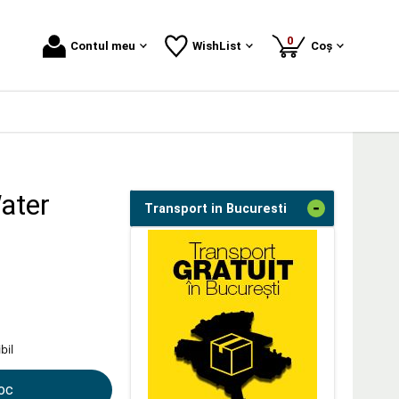
produse
0
Contul meu
WishList
Coș
ater
-
Transport in Bucuresti
bil
toc