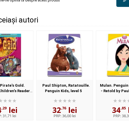
✎
une-ne opinia ta despre acest produs
ceiași autori
 Pirate's Gold.
Paul Shipton, Ratatouille.
Mulan. Penguin 
hildren's Readers
Penguin Kids, level 5
- Retold by Pau
 - Advanced
4
lei
32
lei
34
,29
,76
,85
P:
31,71 lei
PRP:
36,00 lei
PRP:
38,3