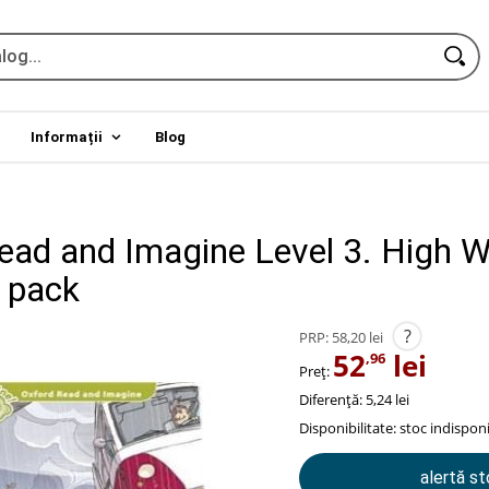
Informații
Blog
ead and Imagine Level 3. High W
 pack
?
PRP:
58,20 lei
52
lei
,96
Preț:
Diferență: 5,24 lei
Disponibilitate:
stoc indisponi
alertă s