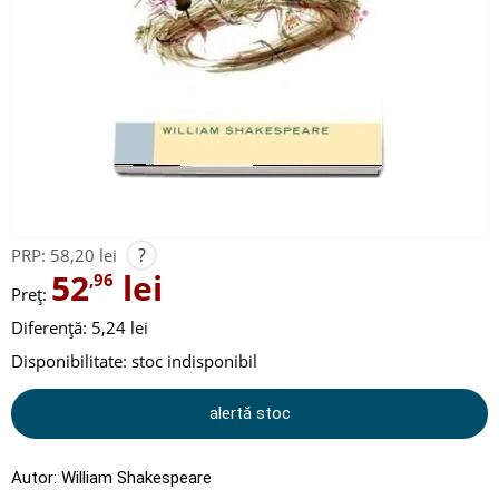
?
PRP:
58,20 lei
52
lei
,96
Preț:
Diferență: 5,24 lei
Disponibilitate:
stoc indisponibil
alertă stoc
Autor:
William Shakespeare