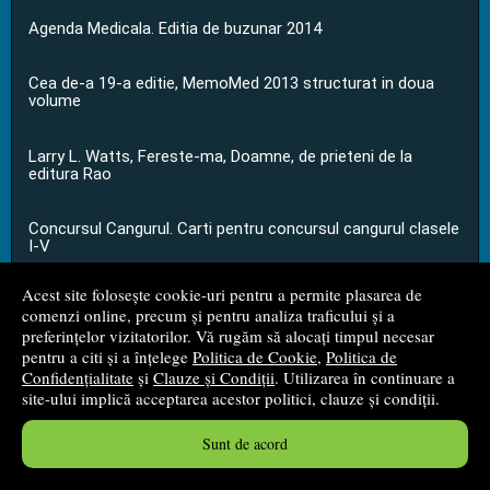
Agenda Medicala. Editia de buzunar 2014
Cea de-a 19-a editie, MemoMed 2013 structurat in doua
volume
Larry L. Watts, Fereste-ma, Doamne, de prieteni de la
editura Rao
Concursul Cangurul. Carti pentru concursul cangurul clasele
I-V
Acest site folosește cookie-uri pentru a permite plasarea de
...toate știrile
comenzi online, precum și pentru analiza traficului și a
preferințelor vizitatorilor. Vă rugăm să alocați timpul necesar
pentru a citi și a înțelege
Politica de Cookie
,
Politica de
© 2008 - 2026
S.C. M.G. Net Distribution S.R.L.
Confidențialitate
și
Clauze și Condiții
. Utilizarea în continuare a
site-ului implică acceptarea acestor politici, clauze și condiții.
Magazin online
creat de
Vital Soft
Sunt de acord
Created in 0.0518 sec