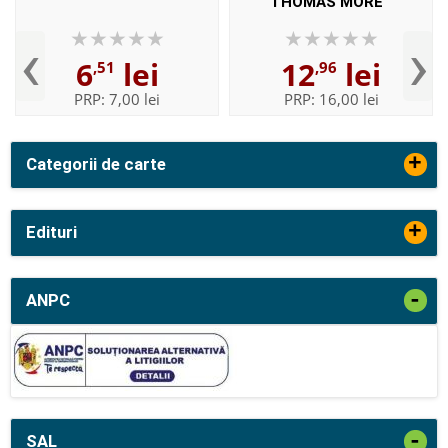
THOMAS MORE
‹
›
6
lei
12
lei
,51
,96
PRP:
7,00 lei
PRP:
16,00 lei
+
Categorii de carte
+
Edituri
-
ANPC
-
SAL