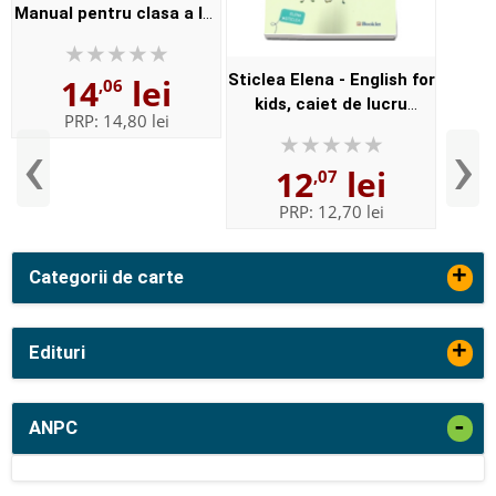
Manual pentru clasa a IV-
a, semestrul II - Contine
si editia digitala
Sticlea Elena - English for
14
lei
,06
kids, caiet de lucru
PRP:
14,80 lei
pentru clasa a IV-a -
‹
›
Elena Sticlea (editie
12
lei
,07
2015)
PRP:
12,70 lei
+
Categorii de carte
+
Edituri
-
ANPC