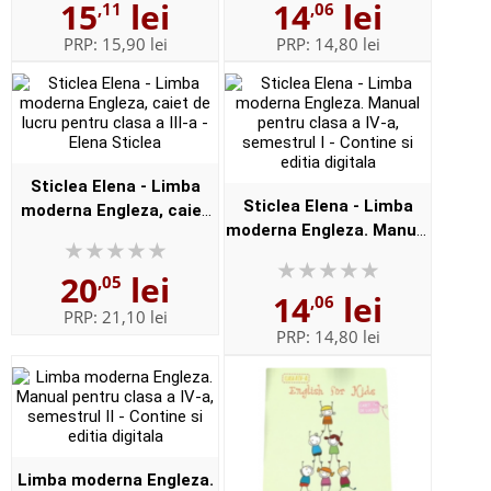
15
lei
14
lei
,11
,06
Digitala
PRP:
15,90 lei
PRP:
14,80 lei
Sticlea Elena - Limba
Sticlea Elena - Limba
moderna Engleza, caiet
moderna Engleza. Manual
de lucru pentru clasa a
pentru clasa a IV-a,
III-a - Elena Sticlea
20
lei
semestrul I - Contine si
,05
14
lei
,06
editia digitala
PRP:
21,10 lei
PRP:
14,80 lei
Limba moderna Engleza.