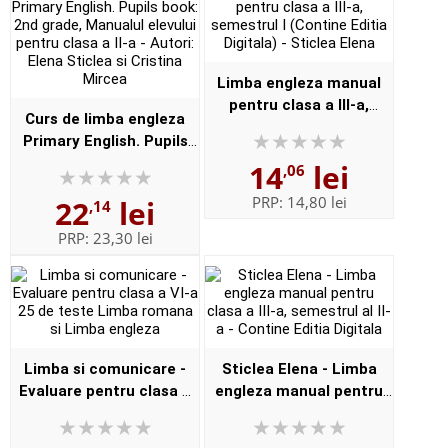
Limba engleza manual
pentru clasa a III-a,
Curs de limba engleza
semestrul I (Contine
Primary English. Pupils
Editia Digitala) - Sticlea
book: 2nd grade,
14
lei
,06
Elena
Manualul elevului pentru
PRP:
14,80 lei
22
lei
,14
clasa a II-a - Autori: Elena
Sti...
PRP:
23,30 lei
Limba si comunicare -
Sticlea Elena - Limba
Evaluare pentru clasa a
engleza manual pentru
VI-a 25 de teste Limba
clasa a III-a, semestrul al
romana si Limba engleza
II-a - Contine Editia