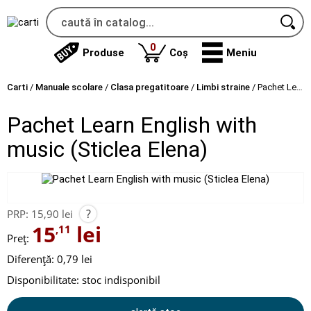
produse
0
Produse
Coș
Meniu
Carti
/
Manuale scolare
/
Clasa pregatitoare
/
Limbi straine
/
Pachet Learn English with music (Sticlea Elena)
Pachet Learn English with
music (Sticlea Elena)
?
PRP:
15,90 lei
15
lei
,11
Preț:
Diferență: 0,79 lei
Disponibilitate:
stoc indisponibil