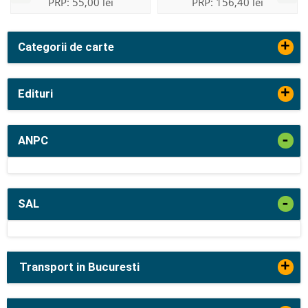
PRP:
55,00 lei
PRP:
156,40 lei
+
Categorii de carte
+
Edituri
-
ANPC
-
SAL
+
Transport in Bucuresti