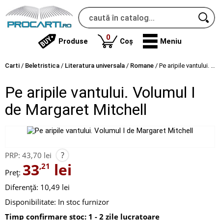
produse
0
Produse
Coș
Meniu
Carti
/
Beletristica
/
Literatura universala
/
Romane
/
Pe aripile vantului. Volumul I de Margaret Mitchell
Pe aripile vantului. Volumul I
de Margaret Mitchell
?
PRP:
43,70 lei
33
lei
,21
Preț:
Diferență: 10,49 lei
Disponibilitate:
In stoc furnizor
Timp confirmare stoc: 1 - 2 zile lucratoare