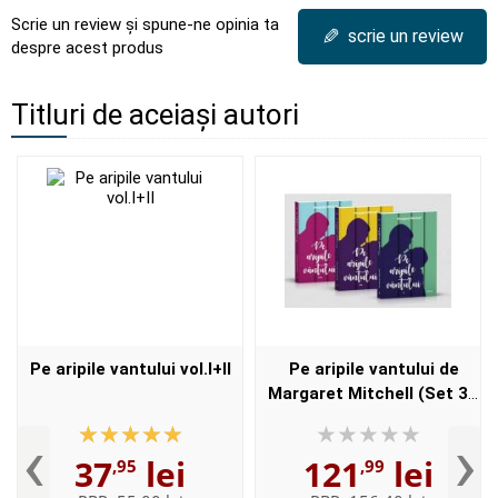
Scrie un review și spune-ne opinia ta
✎
scrie un review
despre acest produs
Titluri de aceiași autori
Pe aripile vantului vol.I+II
Pe aripile vantului de
Margaret Mitchell (Set 3
carti)
‹
›
37
lei
121
lei
,95
,99