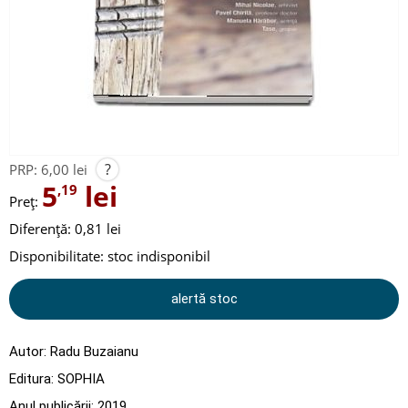
?
PRP:
6,00 lei
5
lei
,19
Preț:
Diferență: 0,81 lei
Disponibilitate:
stoc indisponibil
alertă stoc
Autor:
Radu Buzaianu
Editura:
SOPHIA
Anul publicării:
2019