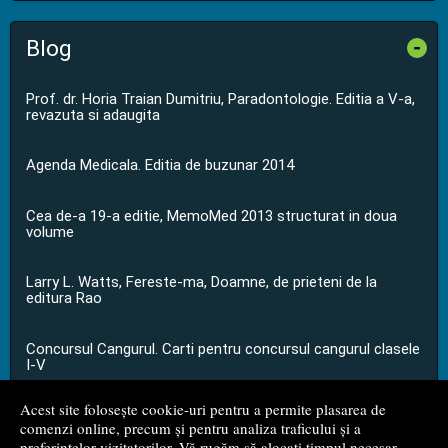
Blog
-
Prof. dr. Horia Traian Dumitriu, Paradontologie. Editia a V-a,
revazuta si adaugita
Agenda Medicala. Editia de buzunar 2014
Cea de-a 19-a editie, MemoMed 2013 structurat in doua
volume
Larry L. Watts, Fereste-ma, Doamne, de prieteni de la
editura Rao
Concursul Cangurul. Carti pentru concursul cangurul clasele
I-V
Acest site folosește cookie-uri pentru a permite plasarea de
...toate știrile
comenzi online, precum și pentru analiza traficului și a
preferințelor vizitatorilor. Vă rugăm să alocați timpul necesar