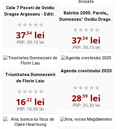
Cele 7 Peceti de Ovidiu
Balchis 2000. Parola,,
Dragos Argesanu - Editie
Dumnezeu" Ovidiu Dragos
brosata
Argesanu - Editie brosata
37
lei
,54
37
lei
,54
PRP:
39,10 lei
PRP:
39,10 lei
Agenda crestinului 2020
Triunitatea Dumnezeirii
de Florin Laiu
28
lei
,59
16
lei
,22
PRP:
35,30 lei
PRP:
16,90 lei