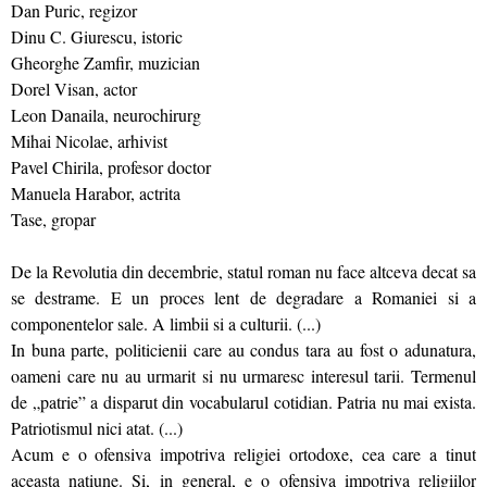
Dan Puric, regizor
Dinu C. Giurescu, istoric
Gheorghe Zamfir, muzician
Dorel Visan, actor
Leon Danaila, neurochirurg
Mihai Nicolae, arhivist
Pavel Chirila, profesor doctor
Manuela Harabor, actrita
Tase, gropar
De la Revolutia din decembrie, statul roman nu face altceva decat sa
se destrame. E un proces lent de degradare a Romaniei si a
componentelor sale. A limbii si a culturii. (...)
In buna parte, politicienii care au condus tara au fost o adunatura,
oameni care nu au urmarit si nu urmaresc interesul tarii. Termenul
de „patrie” a disparut din vocabularul cotidian. Patria nu mai exista.
Patriotismul nici atat. (...)
Acum e o ofensiva impotriva religiei ortodoxe, cea care a tinut
aceasta natiune. Si, in general, e o ofensiva impotriva religiilor