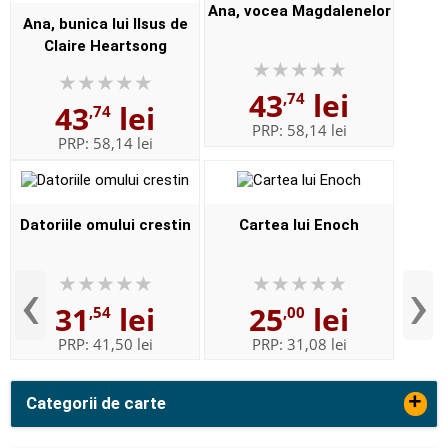
Ana, vocea Magdalenelor
Ana, bunica lui IIsus de
Claire Heartsong
43
lei
,74
43
lei
,74
PRP:
58,14 lei
PRP:
58,14 lei
Datoriile omului crestin
Cartea lui Enoch
‹
›
31
lei
25
lei
,54
,00
PRP:
41,50 lei
PRP:
31,08 lei
+
Categorii de carte