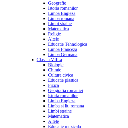
Geografie
Istoria romanilor
Limba Engleza
Limba romana
Limbi straine
Matematica
Religie
Altele
Educatie Tehnologica
Limba Franceza
Limba Germana
Clasa a VIII-a
Biologie
Chimie
Cultura civica
Educatie plastica
Fizica
Geografia romaniei
Istoria romanilor
Limba Engleza
Limba si lit. romana
Limbi straine
Matematica
Altele
Educatie muzicala