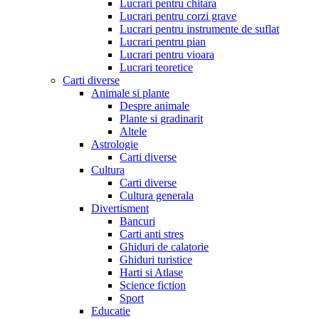
Lucrari pentru chitara
Lucrari pentru corzi grave
Lucrari pentru instrumente de suflat
Lucrari pentru pian
Lucrari pentru vioara
Lucrari teoretice
Carti diverse
Animale si plante
Despre animale
Plante si gradinarit
Altele
Astrologie
Carti diverse
Cultura
Carti diverse
Cultura generala
Divertisment
Bancuri
Carti anti stres
Ghiduri de calatorie
Ghiduri turistice
Harti si Atlase
Science fiction
Sport
Educatie