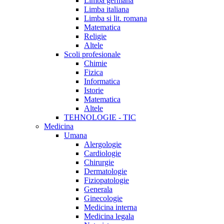
Limba germana
Limba italiana
Limba si lit. romana
Matematica
Religie
Altele
Scoli profesionale
Chimie
Fizica
Informatica
Istorie
Matematica
Altele
TEHNOLOGIE - TIC
Medicina
Umana
Alergologie
Cardiologie
Chirurgie
Dermatologie
Fiziopatologie
Generala
Ginecologie
Medicina interna
Medicina legala