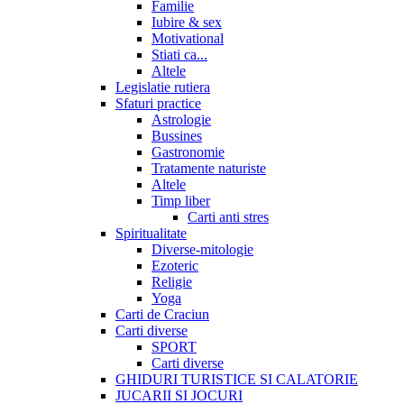
Familie
Iubire & sex
Motivational
Stiati ca...
Altele
Legislatie rutiera
Sfaturi practice
Astrologie
Bussines
Gastronomie
Tratamente naturiste
Altele
Timp liber
Carti anti stres
Spiritualitate
Diverse-mitologie
Ezoteric
Religie
Yoga
Carti de Craciun
Carti diverse
SPORT
Carti diverse
GHIDURI TURISTICE SI CALATORIE
JUCARII SI JOCURI