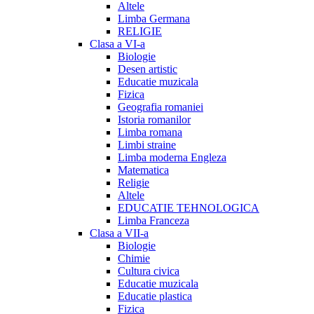
Altele
Limba Germana
RELIGIE
Clasa a VI-a
Biologie
Desen artistic
Educatie muzicala
Fizica
Geografia romaniei
Istoria romanilor
Limba romana
Limbi straine
Limba moderna Engleza
Matematica
Religie
Altele
EDUCATIE TEHNOLOGICA
Limba Franceza
Clasa a VII-a
Biologie
Chimie
Cultura civica
Educatie muzicala
Educatie plastica
Fizica