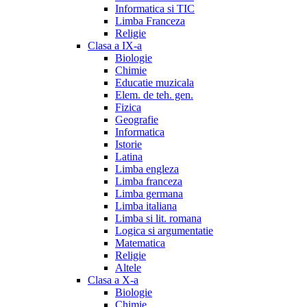
Informatica si TIC
Limba Franceza
Religie
Clasa a IX-a
Biologie
Chimie
Educatie muzicala
Elem. de teh. gen.
Fizica
Geografie
Informatica
Istorie
Latina
Limba engleza
Limba franceza
Limba germana
Limba italiana
Limba si lit. romana
Logica si argumentatie
Matematica
Religie
Altele
Clasa a X-a
Biologie
Chimie