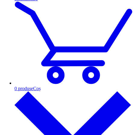
0
produse
Coș