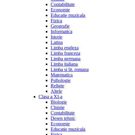
Contabilitate
Economie
Educatie muzicala
Fizica
Geografie
Informatica
Istorie
Latina
Limba engleza
Limba franceza
Limba germana
Limba italiana
Limba si lit. romana
Matematica
Psihologie
Religie
Altele
Clasa a XI-a
Biologie
Chimie
Contabilitate
Desen tehnic
Economie
Educatie muzicala
Fizica