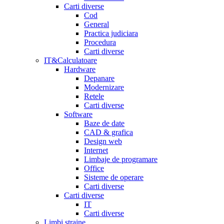
Carti diverse
Cod
General
Practica judiciara
Procedura
Carti diverse
IT&Calculatoare
Hardware
Depanare
Modernizare
Retele
Carti diverse
Software
Baze de date
CAD & grafica
Design web
Internet
Limbaje de programare
Office
Sisteme de operare
Carti diverse
Carti diverse
IT
Carti diverse
Limbi straine