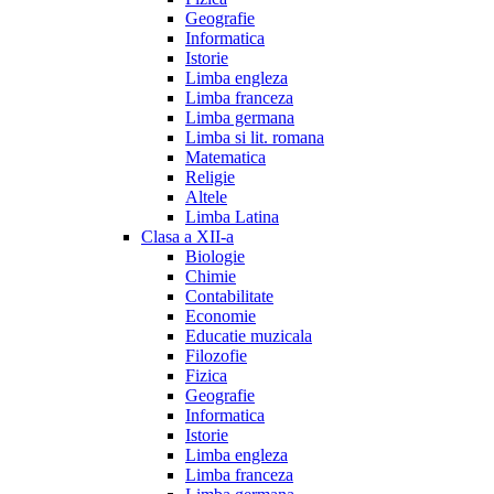
Geografie
Informatica
Istorie
Limba engleza
Limba franceza
Limba germana
Limba si lit. romana
Matematica
Religie
Altele
Limba Latina
Clasa a XII-a
Biologie
Chimie
Contabilitate
Economie
Educatie muzicala
Filozofie
Fizica
Geografie
Informatica
Istorie
Limba engleza
Limba franceza