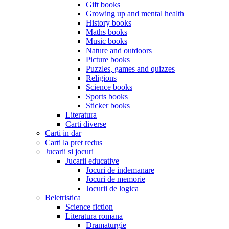
Gift books
Growing up and mental health
History books
Maths books
Music books
Nature and outdoors
Picture books
Puzzles, games and quizzes
Religions
Science books
Sports books
Sticker books
Literatura
Carti diverse
Carti in dar
Carti la pret redus
Jucarii si jocuri
Jucarii educative
Jocuri de indemanare
Jocuri de memorie
Jocurii de logica
Beletristica
Science fiction
Literatura romana
Dramaturgie