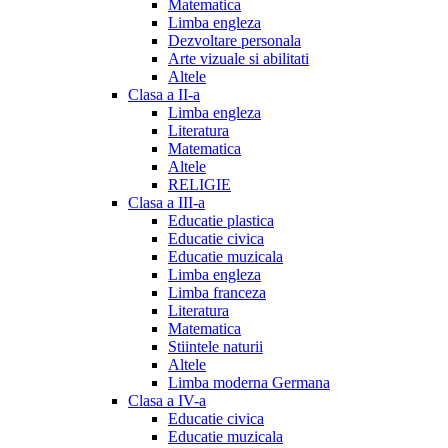
Matematica
Limba engleza
Dezvoltare personala
Arte vizuale si abilitati
Altele
Clasa a II-a
Limba engleza
Literatura
Matematica
Altele
RELIGIE
Clasa a III-a
Educatie plastica
Educatie civica
Educatie muzicala
Limba engleza
Limba franceza
Literatura
Matematica
Stiintele naturii
Altele
Limba moderna Germana
Clasa a IV-a
Educatie civica
Educatie muzicala