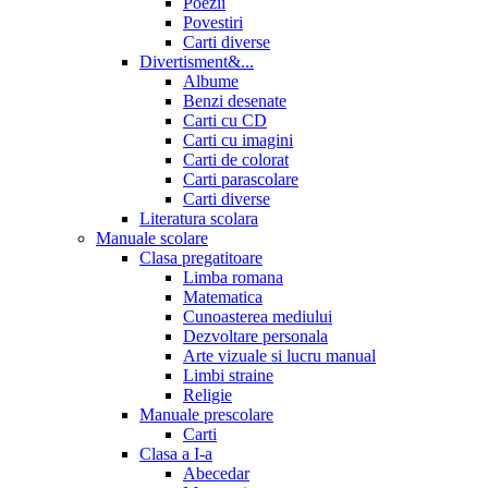
Poezii
Povestiri
Carti diverse
Divertisment&...
Albume
Benzi desenate
Carti cu CD
Carti cu imagini
Carti de colorat
Carti parascolare
Carti diverse
Literatura scolara
Manuale scolare
Clasa pregatitoare
Limba romana
Matematica
Cunoasterea mediului
Dezvoltare personala
Arte vizuale si lucru manual
Limbi straine
Religie
Manuale prescolare
Carti
Clasa a I-a
Abecedar