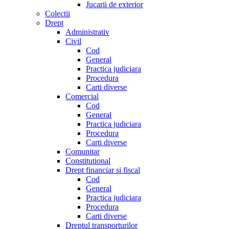
Jucarii de exterior
Colectii
Drept
Administrativ
Civil
Cod
General
Practica judiciara
Procedura
Carti diverse
Comercial
Cod
General
Practica judiciara
Procedura
Carti diverse
Comunitar
Constitutional
Drept financiar si fiscal
Cod
General
Practica judiciara
Procedura
Carti diverse
Dreptul transporturilor