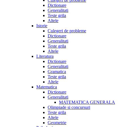
Culegeri de probleme
Dictionare
Generalitati
Teste grila
Altele
Istorie
Culegeri de probleme
Dictionare
Generalitati
Teste grila
Altele
Literatura
Dictionare
Generalitati
Gramatica
Teste grila
Altele
Matematica
Dictionare
Generalitati
MATEMATICA GENERALA
Olimpiade si concursuri
Teste grila
Altele
Geometrie