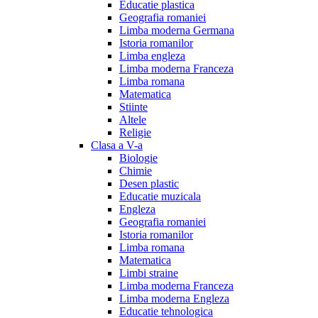
Educatie plastica
Geografia romaniei
Limba moderna Germana
Istoria romanilor
Limba engleza
Limba moderna Franceza
Limba romana
Matematica
Stiinte
Altele
Religie
Clasa a V-a
Biologie
Chimie
Desen plastic
Educatie muzicala
Engleza
Geografia romaniei
Istoria romanilor
Limba romana
Matematica
Limbi straine
Limba moderna Franceza
Limba moderna Engleza
Educatie tehnologica