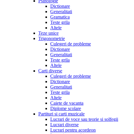
Psihologie
Dictionare
Generalitati
Gramatica
Teste grila
Altele
Teze unice
Trigonometrie
Culegeri de probleme
Dictionare
Generalitati
Teste grila
Altele
Carti diverse
Culegeri de probleme
Dictionare
Generalitati
Teste grila
Altele
Caiete de vacanta
Diplome scolare
Partituri si carti muzicale
Lucrari de voce sau teorie si solfegii
Lucrari diverse
Lucrari pentru acordeon