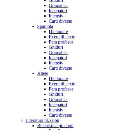
Ghiduri
Gramatica
Incepatori
Intensiv
Carti diverse
Spaniola
Dictionare
Exercitii, texte
Fara profesor
Ghiduri
Gramatica
Incepatori
Intensiv
Carti diverse
Altele
Dictionare
Exercitii, texte
Fara profesor
Ghiduri
Gramatica
Incepatori
Intensiv
Carti diverse
Literatura pt. copii
Beletristica pt. copii