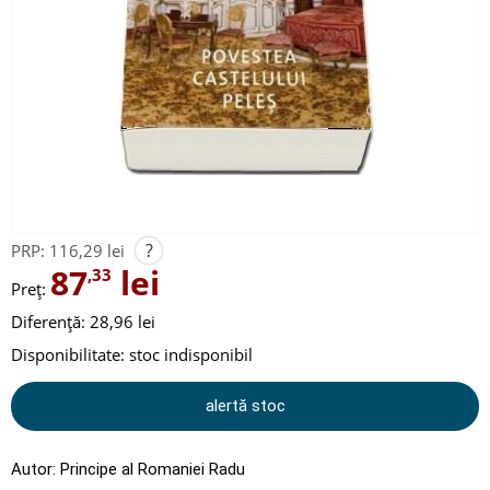
?
PRP:
116,29 lei
87
lei
,33
Preț:
Diferență: 28,96 lei
Disponibilitate:
stoc indisponibil
alertă stoc
Autor:
Principe al Romaniei Radu