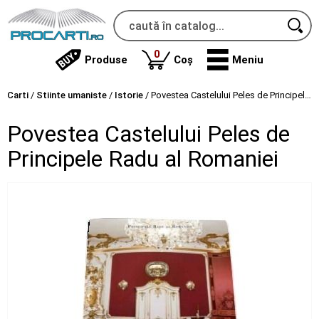
produse
0
Produse
Coș
Meniu
Carti
/
Stiinte umaniste
/
Istorie
/
Povestea Castelului Peles de Principele Radu al Romaniei
Povestea Castelului Peles de
Principele Radu al Romaniei