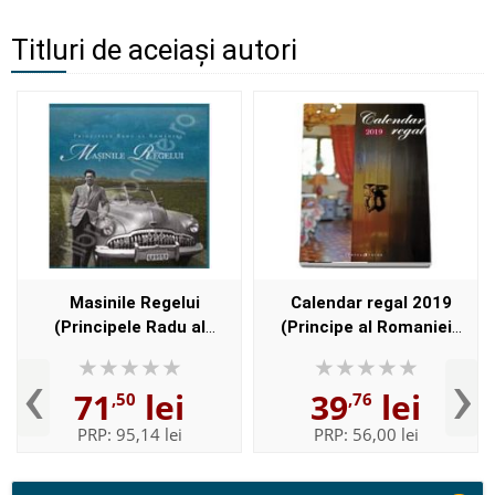
Titluri de aceiași autori
Masinile Regelui
Calendar regal 2019
(Principele Radu al
(Principe al Romaniei
Romaniei)
Radu)
‹
›
71
lei
39
lei
,50
,76
PRP:
95,14 lei
PRP:
56,00 lei