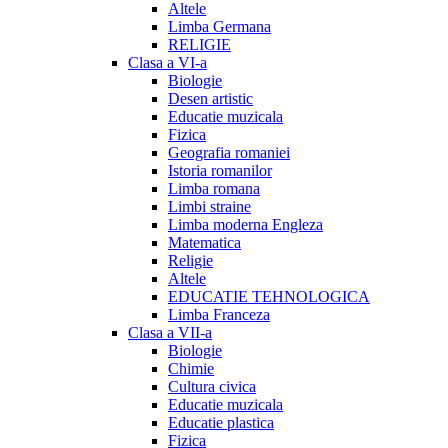
Altele
Limba Germana
RELIGIE
Clasa a VI-a
Biologie
Desen artistic
Educatie muzicala
Fizica
Geografia romaniei
Istoria romanilor
Limba romana
Limbi straine
Limba moderna Engleza
Matematica
Religie
Altele
EDUCATIE TEHNOLOGICA
Limba Franceza
Clasa a VII-a
Biologie
Chimie
Cultura civica
Educatie muzicala
Educatie plastica
Fizica