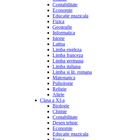
Contabilitate
Economie
Educatie muzicala
Fizica
Geografie
Informatica
Istorie
Latina
Limba engleza
Limba franceza
Limba germana
Limba italiana
Limba si lit. romana
Matematica
Psihologie
Religie
Altele
Clasa a XI-a
Biologie
Chimie
Contabilitate
Desen tehnic
Economie
Educatie muzicala
Fizica