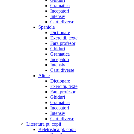
Ghiduri
Gramatica
Incepatori
Intensiv
Carti diverse
Spaniola
Dictionare
Exercitii, texte
Fara profesor
Ghiduri
Gramatica
Incepatori
Intensiv
Carti diverse
Altele
Dictionare
Exercitii, texte
Fara profesor
Ghiduri
Gramatica
Incepatori
Intensiv
Carti diverse
Literatura pt. copii
Beletristica pt. copii