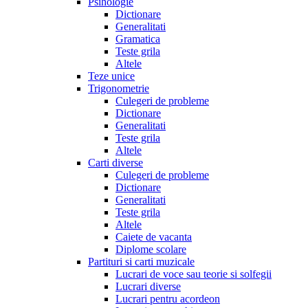
Psihologie
Dictionare
Generalitati
Gramatica
Teste grila
Altele
Teze unice
Trigonometrie
Culegeri de probleme
Dictionare
Generalitati
Teste grila
Altele
Carti diverse
Culegeri de probleme
Dictionare
Generalitati
Teste grila
Altele
Caiete de vacanta
Diplome scolare
Partituri si carti muzicale
Lucrari de voce sau teorie si solfegii
Lucrari diverse
Lucrari pentru acordeon