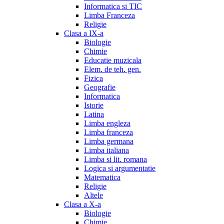
Informatica si TIC
Limba Franceza
Religie
Clasa a IX-a
Biologie
Chimie
Educatie muzicala
Elem. de teh. gen.
Fizica
Geografie
Informatica
Istorie
Latina
Limba engleza
Limba franceza
Limba germana
Limba italiana
Limba si lit. romana
Logica si argumentatie
Matematica
Religie
Altele
Clasa a X-a
Biologie
Chimie