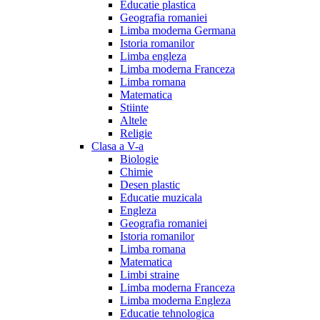
Educatie plastica
Geografia romaniei
Limba moderna Germana
Istoria romanilor
Limba engleza
Limba moderna Franceza
Limba romana
Matematica
Stiinte
Altele
Religie
Clasa a V-a
Biologie
Chimie
Desen plastic
Educatie muzicala
Engleza
Geografia romaniei
Istoria romanilor
Limba romana
Matematica
Limbi straine
Limba moderna Franceza
Limba moderna Engleza
Educatie tehnologica