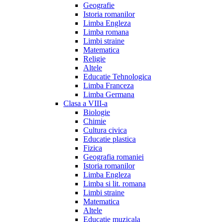
Geografie
Istoria romanilor
Limba Engleza
Limba romana
Limbi straine
Matematica
Religie
Altele
Educatie Tehnologica
Limba Franceza
Limba Germana
Clasa a VIII-a
Biologie
Chimie
Cultura civica
Educatie plastica
Fizica
Geografia romaniei
Istoria romanilor
Limba Engleza
Limba si lit. romana
Limbi straine
Matematica
Altele
Educatie muzicala