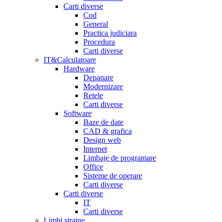
Carti diverse
Cod
General
Practica judiciara
Procedura
Carti diverse
IT&Calculatoare
Hardware
Depanare
Modernizare
Retele
Carti diverse
Software
Baze de date
CAD & grafica
Design web
Internet
Limbaje de programare
Office
Sisteme de operare
Carti diverse
Carti diverse
IT
Carti diverse
Limbi straine