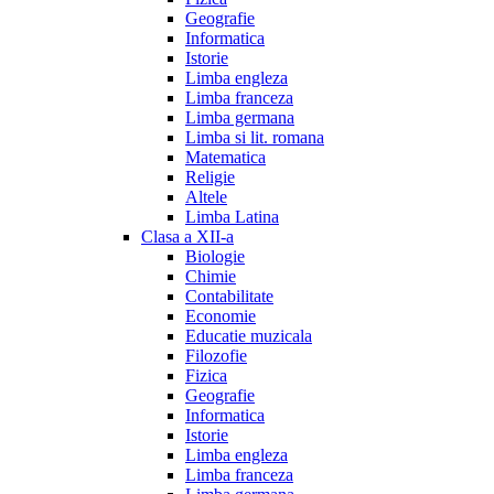
Geografie
Informatica
Istorie
Limba engleza
Limba franceza
Limba germana
Limba si lit. romana
Matematica
Religie
Altele
Limba Latina
Clasa a XII-a
Biologie
Chimie
Contabilitate
Economie
Educatie muzicala
Filozofie
Fizica
Geografie
Informatica
Istorie
Limba engleza
Limba franceza