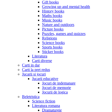
Gift books
Growing up and mental health
History books
Maths books
Music books
Nature and outdoors
Picture books
Puzzles, games and quizzes
Religions
Science books
Sports books
Sticker books
Literatura
Carti diverse
Carti in dar
Carti la pret redus
Jucarii si jocuri
Jucarii educative
Jocuri de indemanare
Jocuri de memorie
Jocurii de logica
Beletristica
Science fiction
Literatura romana
Dramaturgie