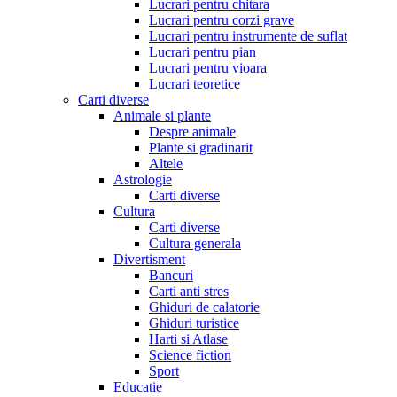
Lucrari pentru chitara
Lucrari pentru corzi grave
Lucrari pentru instrumente de suflat
Lucrari pentru pian
Lucrari pentru vioara
Lucrari teoretice
Carti diverse
Animale si plante
Despre animale
Plante si gradinarit
Altele
Astrologie
Carti diverse
Cultura
Carti diverse
Cultura generala
Divertisment
Bancuri
Carti anti stres
Ghiduri de calatorie
Ghiduri turistice
Harti si Atlase
Science fiction
Sport
Educatie