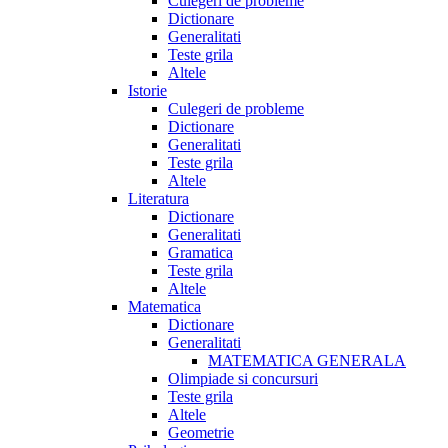
Culegeri de probleme
Dictionare
Generalitati
Teste grila
Altele
Istorie
Culegeri de probleme
Dictionare
Generalitati
Teste grila
Altele
Literatura
Dictionare
Generalitati
Gramatica
Teste grila
Altele
Matematica
Dictionare
Generalitati
MATEMATICA GENERALA
Olimpiade si concursuri
Teste grila
Altele
Geometrie