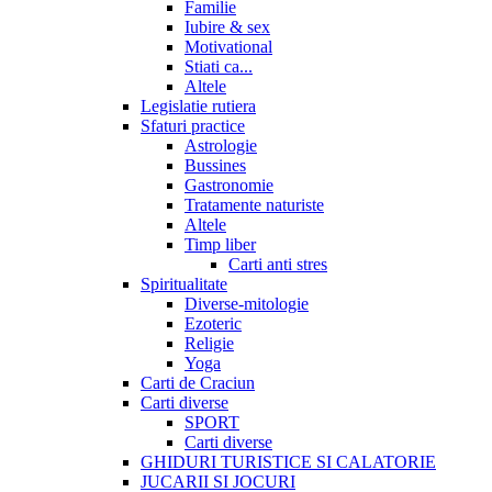
Familie
Iubire & sex
Motivational
Stiati ca...
Altele
Legislatie rutiera
Sfaturi practice
Astrologie
Bussines
Gastronomie
Tratamente naturiste
Altele
Timp liber
Carti anti stres
Spiritualitate
Diverse-mitologie
Ezoteric
Religie
Yoga
Carti de Craciun
Carti diverse
SPORT
Carti diverse
GHIDURI TURISTICE SI CALATORIE
JUCARII SI JOCURI