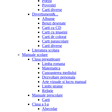
Poezii
Povestiri
Carti diverse
Divertisment&...
Albume
Benzi desenate
Carti cu CD
Carti cu imagini
Carti de colorat
Carti parascolare
Carti diverse
Literatura scolara
Manuale scolare
Clasa pregatitoare
Limba romana
Matematica
Cunoasterea mediului
Dezvoltare personala
Arte vizuale si lucru manual
Limbi straine
Religie
Manuale prescolare
Carti
Clasa a I-a
Abecedar