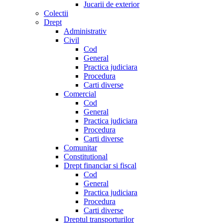
Jucarii de exterior
Colectii
Drept
Administrativ
Civil
Cod
General
Practica judiciara
Procedura
Carti diverse
Comercial
Cod
General
Practica judiciara
Procedura
Carti diverse
Comunitar
Constitutional
Drept financiar si fiscal
Cod
General
Practica judiciara
Procedura
Carti diverse
Dreptul transporturilor