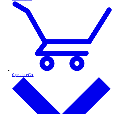
0
produse
Coș