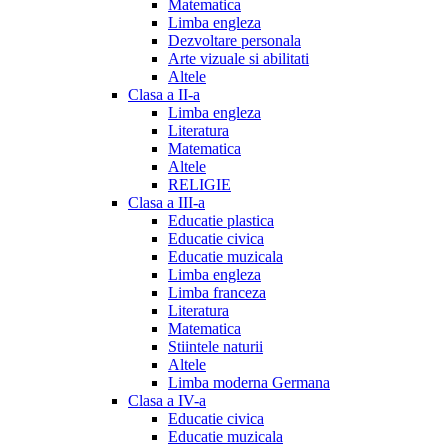
Matematica
Limba engleza
Dezvoltare personala
Arte vizuale si abilitati
Altele
Clasa a II-a
Limba engleza
Literatura
Matematica
Altele
RELIGIE
Clasa a III-a
Educatie plastica
Educatie civica
Educatie muzicala
Limba engleza
Limba franceza
Literatura
Matematica
Stiintele naturii
Altele
Limba moderna Germana
Clasa a IV-a
Educatie civica
Educatie muzicala