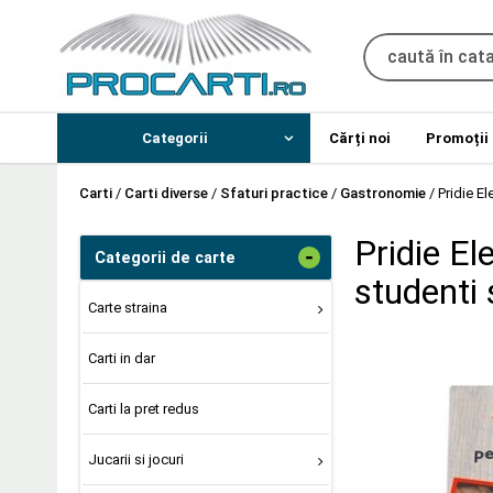
Categorii
Cărți noi
Promoții
Carti
/
Carti diverse
/
Sfaturi practice
/
Gastronomie
/
Pridie El
Pridie El
-
Categorii de carte
studenti s
Carte straina
Carti in dar
Carti la pret redus
Jucarii si jocuri