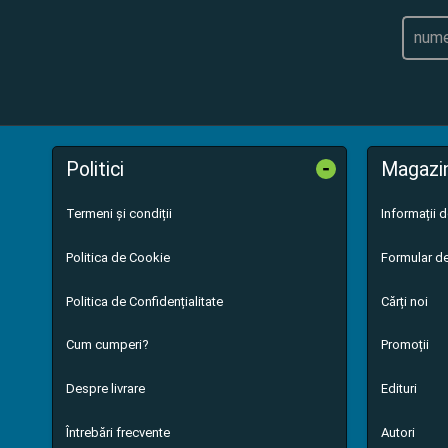
-
Politici
Magazi
Termeni și condiții
Informații 
Politica de Cookie
Formular de
Politica de Confidențialitate
Cărți noi
Cum cumperi?
Promoții
Despre livrare
Edituri
Întrebări frecvente
Autori