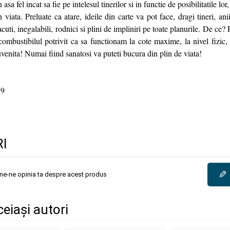
asa fel incat sa fie pe intelesul tinerilor si in functie de posibilitatile lor
 viata. Preluate ca atare, ideile din carte va pot face, dragi tineri, ani
lacuti, inegalabili, rodnici si plini de impliniri pe toate planurile. De ce?
combustibilul potrivit ca sa functionam la cote maxime, la nivel fizic, 
uvenita! Numai fiind sanatosi va puteti bucura din plin de viata!
9
I
✎
une-ne opinia ta despre acest produs
ceiași autori