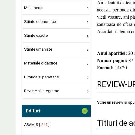
Am alcatuit cartea in 
Multimedia
aceasta perioada din
vietii voastre, ani p
Stiinte economice
sanatoasa ne ofera 
Acordati-i atentia c
Stiinte exacte
Stiinte umaniste
Anul aparitiei:
201
Numar pagini:
87
Materiale didactice
Format:
14x20
Birotica si papetarie
REVIEW-UR
Reviste si integrame
Scrie un review și sp
-
Edituri
Titluri de a
ARAMIS [
-24%
]