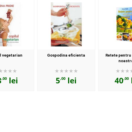
l vegetarian
Gospodina eficienta
Retete pentru
noastr
8
lei
5
lei
40
,00
,00
,00