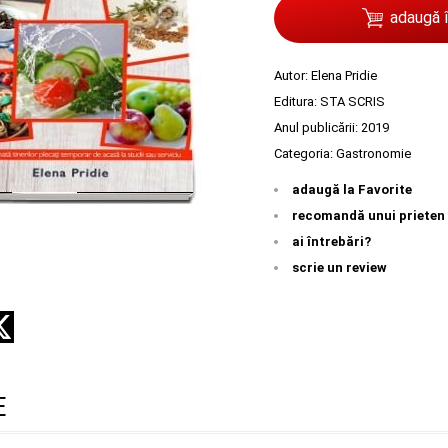
adaugă 
Autor:
Elena Pridie
Editura:
STA SCRIS
Anul publicării:
2019
Categoria:
Gastronomie
adaugă la Favorite
recomandă unui prieten
ai întrebări?
scrie un review
E