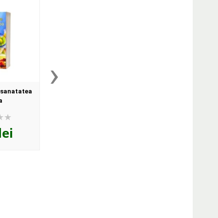
›
 sanatatea
Retete din cruditati. Pentru
Gateste repede, sana
a
sanatate, pentru viata - Editie
gustos
ilustrata
lei
28
lei
30
lei
,54
,05
PRP:
39,10 lei
PRP:
31,30 lei