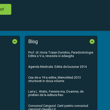
ez!
-
-
Blog
Prof. dr. Horia Traian Dumitriu, Paradontologie.
Editia a V-a, revazuta si adaugita
Agenda Medicala. Editia de buzunar 2014
Cea de-a 19-a editie, MemoMed 2013
structurat in doua volume
Larry L. Watts, Fereste-ma, Doamne, de
prieteni de la editura Rao
Concursul Cangurul. Carti pentru concursul
cangurul clasele I-V