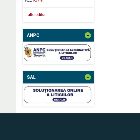
ALL [
-27%
]
...alte edituri
-
ANPC
-
SAL