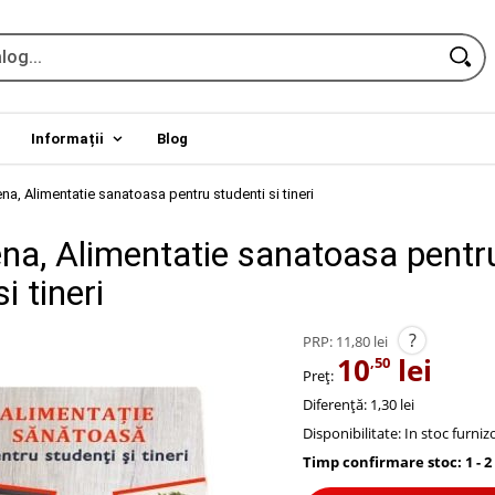
Informații
Blog
ena, Alimentatie sanatoasa pentru studenti si tineri
ena, Alimentatie sanatoasa pentr
i tineri
?
PRP:
11,80 lei
10
lei
,50
Preț:
Diferență: 1,30 lei
Disponibilitate:
In stoc furniz
Timp confirmare stoc: 1 - 2