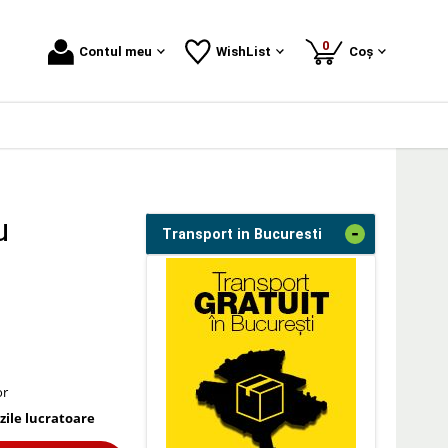
produse
0
Contul meu
WishList
Coș
u
-
Transport in Bucuresti
or
 zile lucratoare