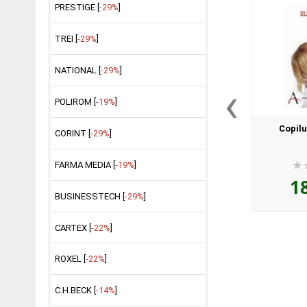
PRESTIGE [
-29%
]
TREI [
-29%
]
NATIONAL [
-29%
]
‹
POLIROM [
-19%
]
Copilu
CORINT [
-29%
]
FARMA MEDIA [
-19%
]
1
BUSINESSTECH [
-29%
]
CARTEX [
-22%
]
ROXEL [
-22%
]
C.H.BECK [
-14%
]