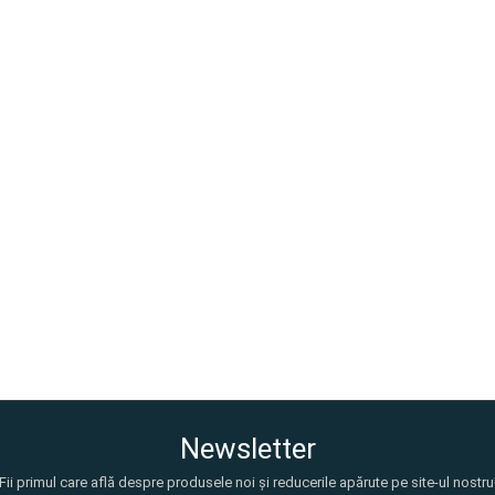
Newsletter
Fii primul care află despre produsele noi și reducerile apărute pe site-ul nostru