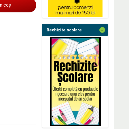
în coș
-
Rechizite scolare