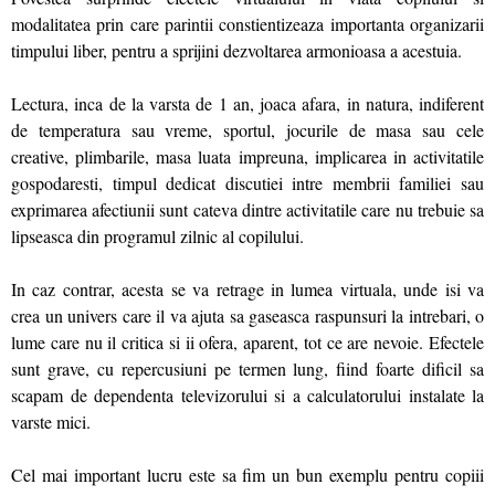
modalitatea prin care parintii constientizeaza importanta organizarii
timpului liber, pentru a sprijini dezvoltarea armonioasa a acestuia.
Lectura, inca de la varsta de 1 an, joaca afara, in natura, indiferent
de temperatura sau vreme, sportul, jocurile de masa sau cele
creative, plimbarile, masa luata impreuna, implicarea in activitatile
gospodaresti, timpul dedicat discutiei intre membrii familiei sau
exprimarea afectiunii sunt cateva dintre activitatile care nu trebuie sa
lipseasca din programul zilnic al copilului.
In caz contrar, acesta se va retrage in lumea virtuala, unde isi va
crea un univers care il va ajuta sa gaseasca raspunsuri la intrebari, o
lume care nu il critica si ii ofera, aparent, tot ce are nevoie. Efectele
sunt grave, cu repercusiuni pe termen lung, fiind foarte dificil sa
scapam de dependenta televizorului si a calculatorului instalate la
varste mici.
Cel mai important lucru este sa fim un bun exemplu pentru copiii