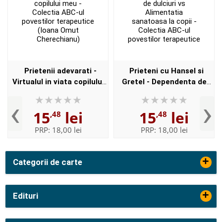
Prietenii adevarati -
Prieteni cu Hansel si
Virtualul in viata copilului
Gretel - Dependenta de
meu - Colectia ABC-ul
dulciuri vs Alimentatia
‹
›
povestilor terapeutice
sanatoasa la copii -
15
lei
15
lei
,48
,48
(Ioana Omut
Colectia ABC-ul povestilor
Cherechianu)
ter...
PRP:
18,00 lei
PRP:
18,00 lei
+
Categorii de carte
+
Edituri