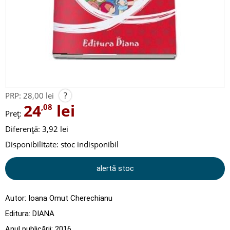
?
PRP:
28,00 lei
24
lei
,08
Preț:
Diferență: 3,92 lei
Disponibilitate:
stoc indisponibil
alertă stoc
Autor:
Ioana Omut Cherechianu
Editura:
DIANA
Anul publicării:
2016