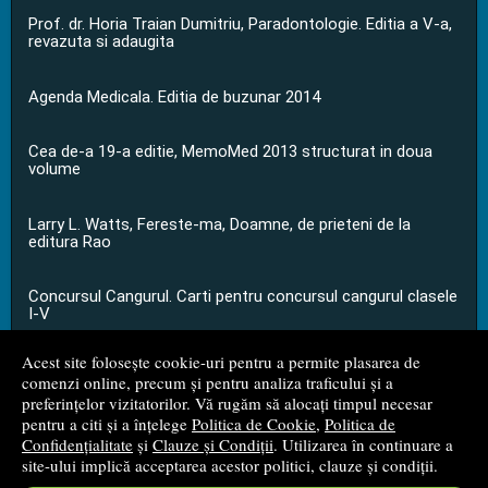
Prof. dr. Horia Traian Dumitriu, Paradontologie. Editia a V-a,
revazuta si adaugita
Agenda Medicala. Editia de buzunar 2014
Cea de-a 19-a editie, MemoMed 2013 structurat in doua
volume
Larry L. Watts, Fereste-ma, Doamne, de prieteni de la
editura Rao
Concursul Cangurul. Carti pentru concursul cangurul clasele
I-V
Acest site folosește cookie-uri pentru a permite plasarea de
...toate știrile
comenzi online, precum și pentru analiza traficului și a
preferințelor vizitatorilor. Vă rugăm să alocați timpul necesar
pentru a citi și a înțelege
Politica de Cookie
,
Politica de
© 2008 - 2026
S.C. M.G. Net Distribution S.R.L.
Confidențialitate
și
Clauze și Condiții
. Utilizarea în continuare a
site-ului implică acceptarea acestor politici, clauze și condiții.
Magazin online
creat de
Vital Soft