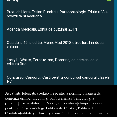
Prof. dr. Horia Traian Dumitriu, Paradontologie. Editia a V-a,
revazuta si adaugita
Agenda Medicala. Editia de buzunar 2014
Cea de-a 19-a editie, MemoMed 2013 structurat in doua
volume
Larry L. Watts, Fereste-ma, Doamne, de prieteni de la
editura Rao
Concursul Cangurul. Carti pentru concursul cangurul clasele
I-V
Acest site folosește cookie-uri pentru a permite plasarea de
...toate știrile
comenzi online, precum și pentru analiza traficului și a
preferințelor vizitatorilor. Vă rugăm să alocați timpul necesar
pentru a citi și a înțelege
Politica de Cookie
,
Politica de
© 2008 - 2026
S.C. M.G. Net Distribution S.R.L.
Confidențialitate
și
Clauze și Condiții
. Utilizarea în continuare a