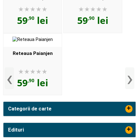
59
lei
59
lei
,90
,90
Reteaua Paianjen
‹
›
59
lei
,90
+
Categorii de carte
+
Edituri