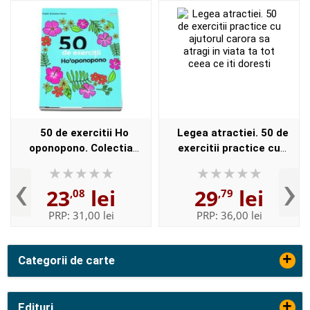
50 de exercitii Ho
Legea atractiei. 50 de
oponopono. Colectia
exercitii practice cu
Dezvoltare personala de
ajutorul carora sa atragi in
‹
›
Virgile Stanislas Martin
viata ta tot ceea ce iti
23
lei
29
lei
,08
,79
doresti
PRP:
31,00 lei
PRP:
36,00 lei
+
Categorii de carte
+
Edituri