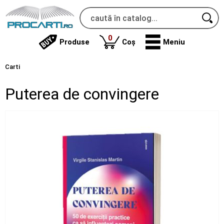
produse
0
Produse
Coș
Meniu
Carti
Puterea de convingere