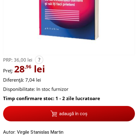
?
PRP:
36,00 lei
28
lei
,96
Preț:
Diferență: 7,04 lei
Disponibilitate:
In stoc furnizor
Timp confirmare stoc: 1 - 2 zile lucratoare
adaugă în coș
Autor:
Virgile Stanislas Martin