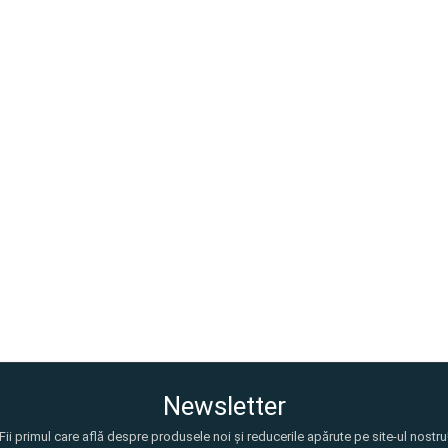
Newsletter
Fii primul care află despre produsele noi și reducerile apărute pe site-ul nostru