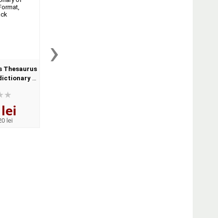
›
s Thesaurus
Oxford Practice Grammar
Oxford Phrasal V
dictionary of
Advanced with Key and CD-
Dictionary for learne
Format,
ROM Pack (With answers)
English (Format Pape
ck
lei
141
lei
122
lei
,41
,12
0 lei
PRP:
155,40 lei
PRP:
134,20 lei