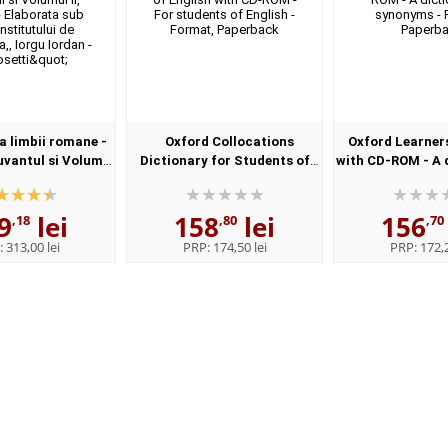
 limbii romane -
Oxford Collocations
Oxford Learner
uvantul si Volumul
Dictionary for Students of
with CD-ROM - A 
l - Elaborata sub
English with CD-ROM - For
synonyms - 
nstitutului de
students of English - Format,
Paperba
9
lei
158
lei
156
istica,,...
Paperback
,18
,80
,70
:
313,00 lei
PRP:
174,50 lei
PRP:
172,2