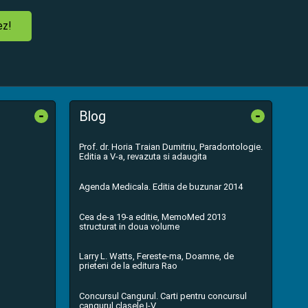
ez!
-
-
Blog
Prof. dr. Horia Traian Dumitriu, Paradontologie.
Editia a V-a, revazuta si adaugita
Agenda Medicala. Editia de buzunar 2014
Cea de-a 19-a editie, MemoMed 2013
structurat in doua volume
Larry L. Watts, Fereste-ma, Doamne, de
prieteni de la editura Rao
Concursul Cangurul. Carti pentru concursul
cangurul clasele I-V