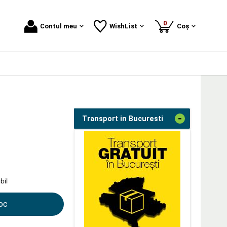
produse
0
Contul meu
WishList
Coș
-
Transport in Bucuresti
bil
toc