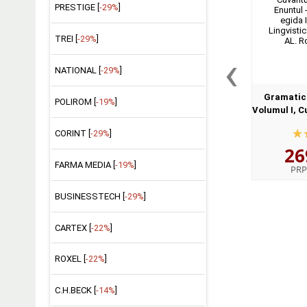
PRESTIGE [
-29%
]
TREI [
-29%
]
‹
NATIONAL [
-29%
]
Gramatica
POLIROM [
-19%
]
Volumul I, C
II, Enuntu
CORINT [
-29%
]
egida I
26
Lingv
FARMA MEDIA [
-19%
]
PRP
BUSINESSTECH [
-29%
]
CARTEX [
-22%
]
ROXEL [
-22%
]
C.H.BECK [
-14%
]