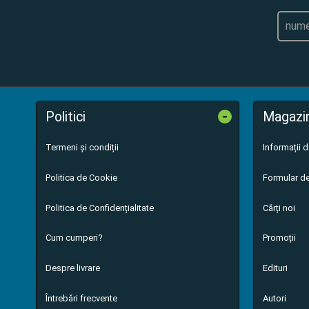
-
Politici
Magazi
Termeni și condiții
Informații 
Politica de Cookie
Formular de
Politica de Confidențialitate
Cărți noi
Cum cumperi?
Promoții
Despre livrare
Edituri
Întrebări frecvente
Autori