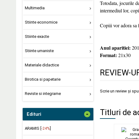
Totodata, jocurile d
Multimedia
intermediul lor, copi
Stiinte economice
Copiii vor adora sa 
Stiinte exacte
Anul aparitiei:
201
Stiinte umaniste
Format:
21x30
Materiale didactice
REVIEW-UR
Birotica si papetarie
Scrie un review și sp
Reviste si integrame
Titluri de a
-
Edituri
ARAMIS [
-24%
]