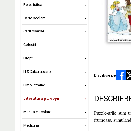
Beletristica
Carte scolara
Carti diverse
Colectii
Drept
IT&Calculatoare
Distribuie pe:
Limbi straine
DESCRIER
Literatura pt. copii
Manuale scolare
Puzzle-urile sunt u
frumoasa, stimulandu-
Medicina