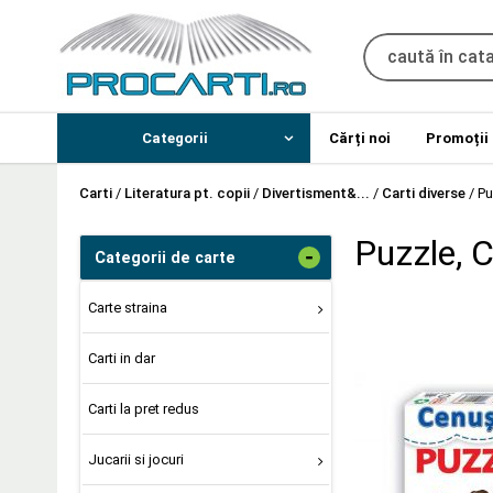
Categorii
Cărți noi
Promoții
Carti
/
Literatura pt. copii
/
Divertisment&...
/
Carti diverse
/
Pu
Puzzle, 
-
Categorii de carte
Carte straina
Carti in dar
Carti la pret redus
Jucarii si jocuri