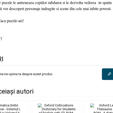
e puzzle le antreneaza copiilor rabdarea si le dezvolta vederea in spatiu
ii vor descoperi personaje indragite si scene din cele mai iubite povesti.
faca puzzle-uri!
7
I
✎
une-ne opinia ta despre acest produs
ceiași autori