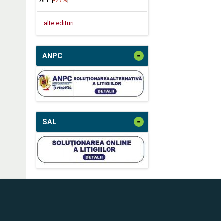
ALL [
-27%
]
...alte edituri
-
ANPC
-
SAL