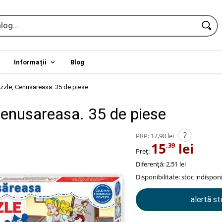
Informații
Blog
zzle, Cenusareasa. 35 de piese
Cenusareasa. 35 de piese
?
PRP:
17,90 lei
15
lei
,39
Preț:
Diferență: 2,51 lei
Disponibilitate:
stoc indisponi
alertă s