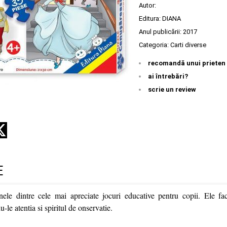
Autor:
Editura:
DIANA
Anul publicării:
2017
Categoria:
Carti diverse
recomandă unui prieten
ai întrebări?
scrie un review
E
nele dintre cele mai apreciate jocuri educative pentru copii. Ele fa
le atentia si spiritul de onservatie.