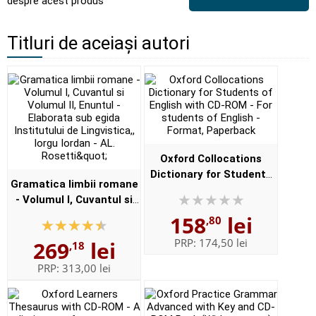
despre acest produs
Titluri de aceiași autori
Oxford Collocations
Dictionary for Students
Gramatica limbii romane
of English with CD-ROM -
- Volumul I, Cuvantul si
For students of English -
Volumul II, Enuntul -
158
lei
,80
Format, Paperback
Elaborata sub egida
PRP:
174,50 lei
269
lei
,18
Institutului de
Lingvistica,,...
PRP:
313,00 lei