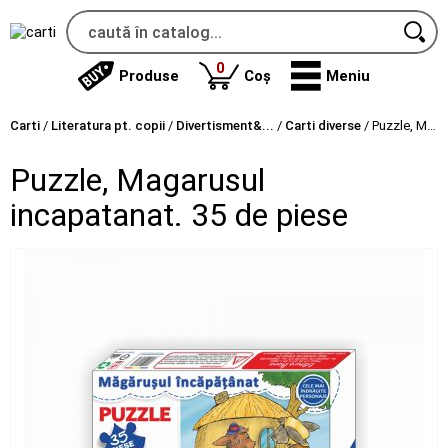
produse
0
Produse
Coș
Meniu
Carti
/
Literatura pt. copii
/
Divertisment&...
/
Carti diverse
/
Puzzle, Magarusul incapatanat. 35 de piese
Puzzle, Magarusul
incapatanat. 35 de piese