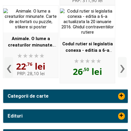
PRP:
311,90 lei
Animale. O lume a
Codul rutier si legislatia
creaturilor minunate.
conexa - editia a 6-a
Carte de activitati cu
actualizata la 20 ianuarie
puzzle, stikere si poster
‹
›
22
lei
2016. Ghidul
,76
26
lei
,50
contraventiilor rutiere
PRP:
28,10 lei
+
Categorii de carte
+
Edituri