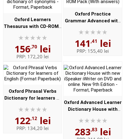
Oxford Practice
Oxford Learners
Grammar Advanced with
Thesaurus with CD-ROM -
Key and CD-ROM Pack
A dictionary of synonyms
(With answers)
141
lei
- Format, Paperback
,41
156
lei
,70
PRP:
155,40 lei
PRP:
172,20 lei
Oxford Phrasal Verbs
Dictionary for learners of
Oxford Advanced Learner
English (Format
Dictionary House with
Paperback)
new iSpeaker iWriter on
122
lei
,12
DVD and online. New 9th
PRP:
134,20 lei
283
lei
,83
Edition - Format,
Paperbac...