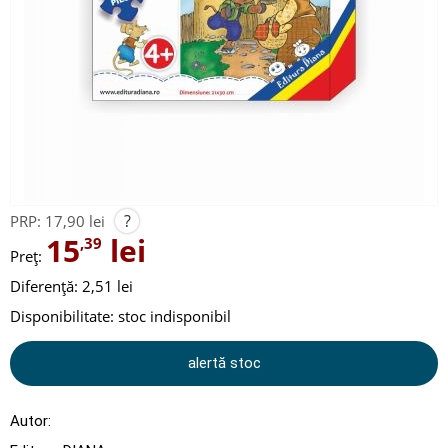
?
PRP:
17,90 lei
15
lei
,39
Preț:
Diferență: 2,51 lei
Disponibilitate:
stoc indisponibil
alertă stoc
Autor: