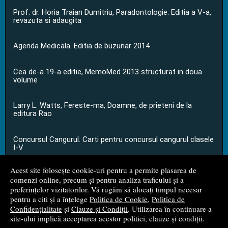
Prof. dr. Horia Traian Dumitriu, Paradontologie. Editia a V-a,
revazuta si adaugita
Agenda Medicala. Editia de buzunar 2014
Cea de-a 19-a editie, MemoMed 2013 structurat in doua
volume
Larry L. Watts, Fereste-ma, Doamne, de prieteni de la
editura Rao
Concursul Cangurul. Carti pentru concursul cangurul clasele
I-V
Acest site folosește cookie-uri pentru a permite plasarea de
...toate știrile
comenzi online, precum și pentru analiza traficului și a
preferințelor vizitatorilor. Vă rugăm să alocați timpul necesar
pentru a citi și a înțelege
Politica de Cookie
,
Politica de
© 2008 - 2026
S.C. M.G. Net Distribution S.R.L.
Confidențialitate
și
Clauze și Condiții
. Utilizarea în continuare a
site-ului implică acceptarea acestor politici, clauze și condiții.
Magazin online
creat de
Vital Soft