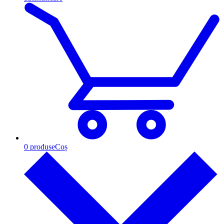
0
produse
Coș