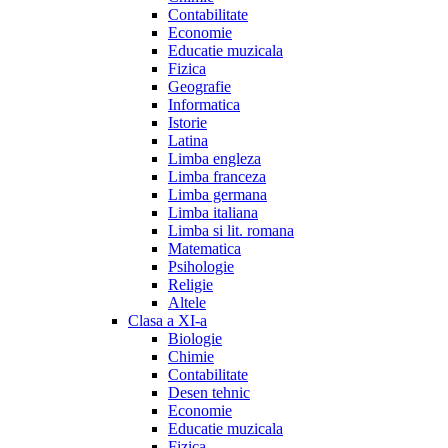
Contabilitate
Economie
Educatie muzicala
Fizica
Geografie
Informatica
Istorie
Latina
Limba engleza
Limba franceza
Limba germana
Limba italiana
Limba si lit. romana
Matematica
Psihologie
Religie
Altele
Clasa a XI-a
Biologie
Chimie
Contabilitate
Desen tehnic
Economie
Educatie muzicala
Fizica