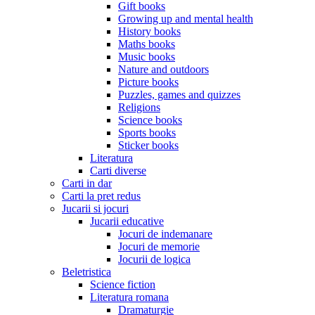
Gift books
Growing up and mental health
History books
Maths books
Music books
Nature and outdoors
Picture books
Puzzles, games and quizzes
Religions
Science books
Sports books
Sticker books
Literatura
Carti diverse
Carti in dar
Carti la pret redus
Jucarii si jocuri
Jucarii educative
Jocuri de indemanare
Jocuri de memorie
Jocurii de logica
Beletristica
Science fiction
Literatura romana
Dramaturgie