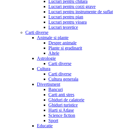
Lucrari pentru chitara
Lucrari pentru corzi grave
Lucrari pentru instrumente de suflat
Lucrari pentru pian
Lucrari pentru vioara
Lucrari teoretice
Carti diverse
Animale si plante
Despre animale
Plante si gradinarit
Altele
Astrologie
Carti diverse
Cultura
Carti diverse
Cultura generala
Divertisment
Bancuri
Carti anti stres
Ghiduri de calatorie
Ghiduri turistice
Harti si Atlase
Science fiction
Sport
Educatie