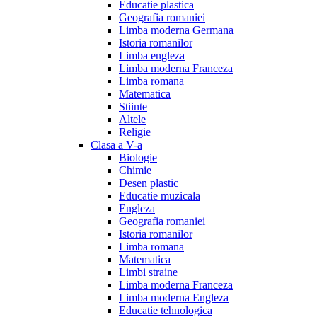
Educatie plastica
Geografia romaniei
Limba moderna Germana
Istoria romanilor
Limba engleza
Limba moderna Franceza
Limba romana
Matematica
Stiinte
Altele
Religie
Clasa a V-a
Biologie
Chimie
Desen plastic
Educatie muzicala
Engleza
Geografia romaniei
Istoria romanilor
Limba romana
Matematica
Limbi straine
Limba moderna Franceza
Limba moderna Engleza
Educatie tehnologica