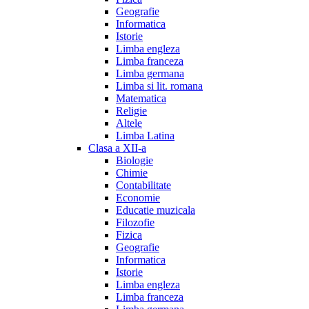
Geografie
Informatica
Istorie
Limba engleza
Limba franceza
Limba germana
Limba si lit. romana
Matematica
Religie
Altele
Limba Latina
Clasa a XII-a
Biologie
Chimie
Contabilitate
Economie
Educatie muzicala
Filozofie
Fizica
Geografie
Informatica
Istorie
Limba engleza
Limba franceza