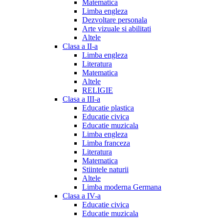
Matematica
Limba engleza
Dezvoltare personala
Arte vizuale si abilitati
Altele
Clasa a II-a
Limba engleza
Literatura
Matematica
Altele
RELIGIE
Clasa a III-a
Educatie plastica
Educatie civica
Educatie muzicala
Limba engleza
Limba franceza
Literatura
Matematica
Stiintele naturii
Altele
Limba moderna Germana
Clasa a IV-a
Educatie civica
Educatie muzicala