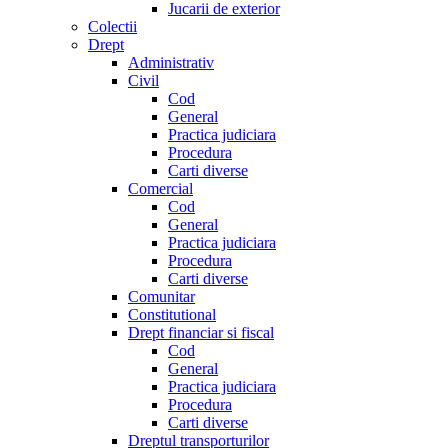
Jucarii de exterior
Colectii
Drept
Administrativ
Civil
Cod
General
Practica judiciara
Procedura
Carti diverse
Comercial
Cod
General
Practica judiciara
Procedura
Carti diverse
Comunitar
Constitutional
Drept financiar si fiscal
Cod
General
Practica judiciara
Procedura
Carti diverse
Dreptul transporturilor