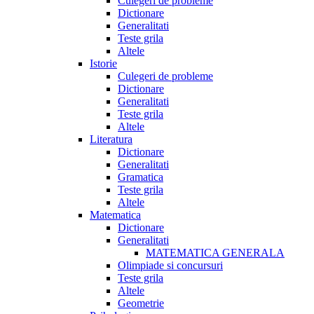
Culegeri de probleme
Dictionare
Generalitati
Teste grila
Altele
Istorie
Culegeri de probleme
Dictionare
Generalitati
Teste grila
Altele
Literatura
Dictionare
Generalitati
Gramatica
Teste grila
Altele
Matematica
Dictionare
Generalitati
MATEMATICA GENERALA
Olimpiade si concursuri
Teste grila
Altele
Geometrie