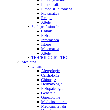
Limba germana
Limba italiana
Limba si lit. romana
Matematica
Religie
Altele
Scoli profesionale
Chimie
Fizica
Informatica
Istorie
Matematica
Altele
TEHNOLOGIE - TIC
Medicina
Umana
Alergologie
Cardiologie
Chirurgie
Dermatologie
Fiziopatologie
Generala
Ginecologie
Medicina interna
Medicina legala