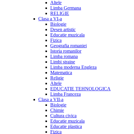
Altele
Limba Germana
RELIGIE
Clasa a VI-a
Biologie
Desen artistic
Educatie muzicala
Fizica
Geografia romaniei
Istoria romanilor
Limba romana
Limbi straine
Limba moderna Engleza
Matematica
Religie
Altele
EDUCATIE TEHNOLOGICA
Limba Franceza
Clasa a VII-a
Biologie
Chimie
Cultura civica
Educatie muzicala
Educatie plastica
Fizica