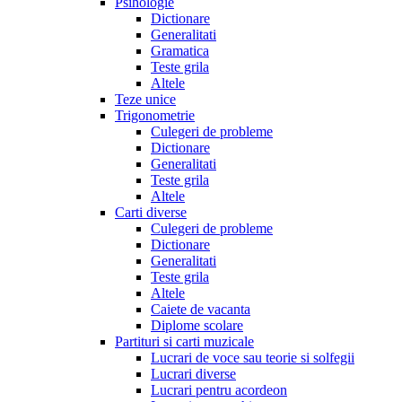
Psihologie
Dictionare
Generalitati
Gramatica
Teste grila
Altele
Teze unice
Trigonometrie
Culegeri de probleme
Dictionare
Generalitati
Teste grila
Altele
Carti diverse
Culegeri de probleme
Dictionare
Generalitati
Teste grila
Altele
Caiete de vacanta
Diplome scolare
Partituri si carti muzicale
Lucrari de voce sau teorie si solfegii
Lucrari diverse
Lucrari pentru acordeon