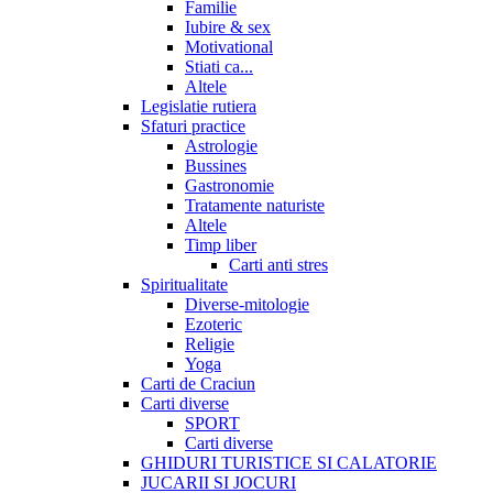
Familie
Iubire & sex
Motivational
Stiati ca...
Altele
Legislatie rutiera
Sfaturi practice
Astrologie
Bussines
Gastronomie
Tratamente naturiste
Altele
Timp liber
Carti anti stres
Spiritualitate
Diverse-mitologie
Ezoteric
Religie
Yoga
Carti de Craciun
Carti diverse
SPORT
Carti diverse
GHIDURI TURISTICE SI CALATORIE
JUCARII SI JOCURI