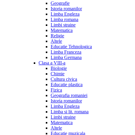
Geografie
Istoria romanilor
Limba Engleza
Limba romana
Limbi straine
Matematica
Religie
Altele
Educatie Tehnologica
Limba Franceza
Limba Germana
Clasa a VIII-a
Biologie
Chimie
Cultura civica
Educatie plastica
Fizica
Geografia romaniei
Istoria romanilor
Limba Engleza
Limba si lit. romana
Limbi straine
Matematica
Altele
Educatie muzicala