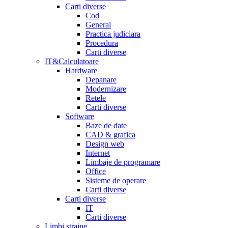
Carti diverse
Cod
General
Practica judiciara
Procedura
Carti diverse
IT&Calculatoare
Hardware
Depanare
Modernizare
Retele
Carti diverse
Software
Baze de date
CAD & grafica
Design web
Internet
Limbaje de programare
Office
Sisteme de operare
Carti diverse
Carti diverse
IT
Carti diverse
Limbi straine