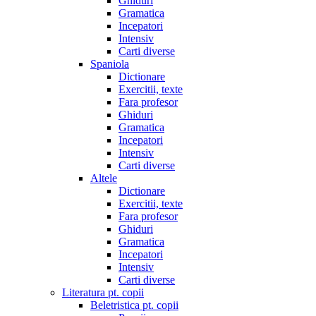
Ghiduri
Gramatica
Incepatori
Intensiv
Carti diverse
Spaniola
Dictionare
Exercitii, texte
Fara profesor
Ghiduri
Gramatica
Incepatori
Intensiv
Carti diverse
Altele
Dictionare
Exercitii, texte
Fara profesor
Ghiduri
Gramatica
Incepatori
Intensiv
Carti diverse
Literatura pt. copii
Beletristica pt. copii