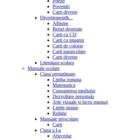
Poezii
Povestiri
Carti diverse
Divertisment&...
Albume
Benzi desenate
Carti cu CD
Carti cu imagini
Carti de colorat
Carti parascolare
Carti diverse
Literatura scolara
Manuale scolare
Clasa pregatitoare
Limba romana
Matematica
Cunoasterea mediului
Dezvoltare personala
Arte vizuale si lucru manual
Limbi straine
Religie
Manuale prescolare
Carti
Clasa a I-a
Abecedar