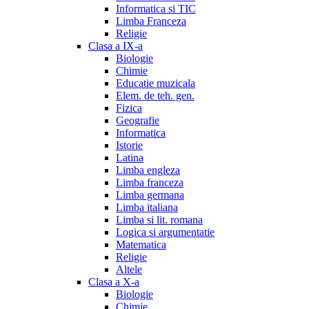
Informatica si TIC
Limba Franceza
Religie
Clasa a IX-a
Biologie
Chimie
Educatie muzicala
Elem. de teh. gen.
Fizica
Geografie
Informatica
Istorie
Latina
Limba engleza
Limba franceza
Limba germana
Limba italiana
Limba si lit. romana
Logica si argumentatie
Matematica
Religie
Altele
Clasa a X-a
Biologie
Chimie