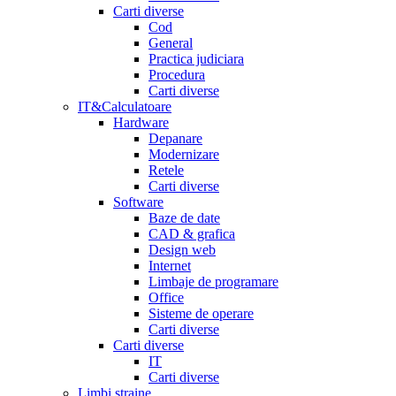
Carti diverse
Cod
General
Practica judiciara
Procedura
Carti diverse
IT&Calculatoare
Hardware
Depanare
Modernizare
Retele
Carti diverse
Software
Baze de date
CAD & grafica
Design web
Internet
Limbaje de programare
Office
Sisteme de operare
Carti diverse
Carti diverse
IT
Carti diverse
Limbi straine