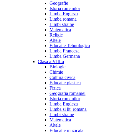
Geografie
Istoria romanilor
Limba Engleza
Limba romana
Limbi straine
Matematica
Religie
Altele
Educatie Tehnologica
Limba Franceza
Limba Germana
Clasa a VIII-a
Biologie
Chimie
Cultura civica
Educatie plastica
Fizica
Geografia romaniei
Istoria romanilor
Limba Engleza
Limba si lit. romana
Limbi straine
Matematica
Altele
Educatie muzicala