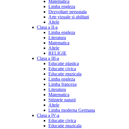
Matematica
Limba engleza
Dezvoltare personala
Arte vizuale si abilitati
Altele
Clasa a II-a
Limba engleza
Literatura
Matematica
Altele
RELIGIE
Clasa a III-a
Educatie plastica
Educatie civica
Educatie muzicala
Limba engleza
Limba franceza
Literatura
Matematica
Stiintele naturii
Altele
Limba moderna Germana
Clasa a IV-a
Educatie civica
Educatie muzicala