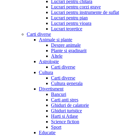
Lucrari pentru chitara
Lucrari pentru corzi grave
Lucrari pentru instrumente de suflat
Lucrari pentru pian
Lucrari pentru vioara
Lucrari teoretice
Carti diverse
Animale si plante
Despre animale
Plante si gradinarit
Altele
Astrologie
Carti diverse
Cultura
Carti diverse
Cultura generala
Divertisment
Bancuri
Carti anti stres
Ghiduri de calatorie
Ghiduri turistice
Harti si Atlase
Science fiction
Sport
Educatie