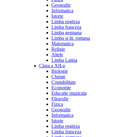
Geografie
Informatica
Istorie
Limba engleza
Limba franceza
Limba germana
Limba si lit. romana
Matematica
Religie
Altele
Limba Latina
Clasa a XII-a
Biologie
Chimie
Contabilitate
Economie
Educatie muzicala
Filozofie
Fizica
Geografie
Informatica
Istorie
Limba engleza
Limba franceza