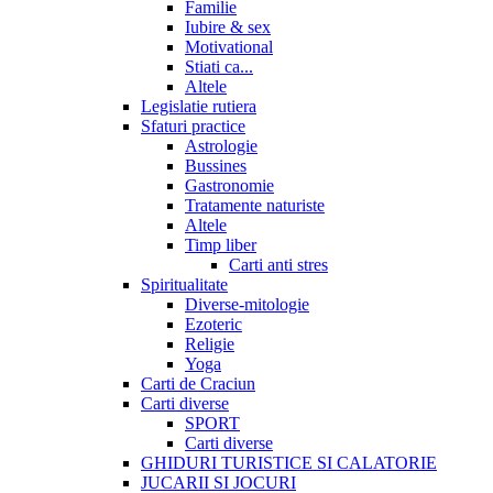
Familie
Iubire & sex
Motivational
Stiati ca...
Altele
Legislatie rutiera
Sfaturi practice
Astrologie
Bussines
Gastronomie
Tratamente naturiste
Altele
Timp liber
Carti anti stres
Spiritualitate
Diverse-mitologie
Ezoteric
Religie
Yoga
Carti de Craciun
Carti diverse
SPORT
Carti diverse
GHIDURI TURISTICE SI CALATORIE
JUCARII SI JOCURI