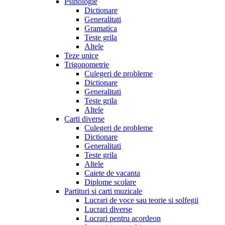
Psihologie
Dictionare
Generalitati
Gramatica
Teste grila
Altele
Teze unice
Trigonometrie
Culegeri de probleme
Dictionare
Generalitati
Teste grila
Altele
Carti diverse
Culegeri de probleme
Dictionare
Generalitati
Teste grila
Altele
Caiete de vacanta
Diplome scolare
Partituri si carti muzicale
Lucrari de voce sau teorie si solfegii
Lucrari diverse
Lucrari pentru acordeon