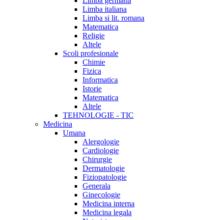
Limba germana
Limba italiana
Limba si lit. romana
Matematica
Religie
Altele
Scoli profesionale
Chimie
Fizica
Informatica
Istorie
Matematica
Altele
TEHNOLOGIE - TIC
Medicina
Umana
Alergologie
Cardiologie
Chirurgie
Dermatologie
Fiziopatologie
Generala
Ginecologie
Medicina interna
Medicina legala