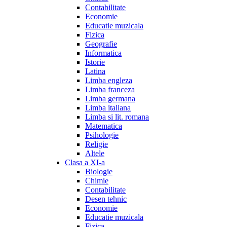
Contabilitate
Economie
Educatie muzicala
Fizica
Geografie
Informatica
Istorie
Latina
Limba engleza
Limba franceza
Limba germana
Limba italiana
Limba si lit. romana
Matematica
Psihologie
Religie
Altele
Clasa a XI-a
Biologie
Chimie
Contabilitate
Desen tehnic
Economie
Educatie muzicala
Fizica