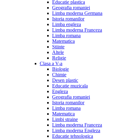
Educatie plastica
Geografia romaniei
Limba moderna Germana
Istoria romanilor
Limba engleza
Limba moderna Franceza
Limba romana
Matematica
Stiinte
Altele
Religie
Clasa a V-a
Biologie
Chimie
Desen plastic
Educatie muzicala
Engleza
Geografia romaniei
Istoria romanilor
Limba romana
Matematica
Limbi straine
Limba moderna Franceza
Limba moderna Engleza
Educatie tehnologica