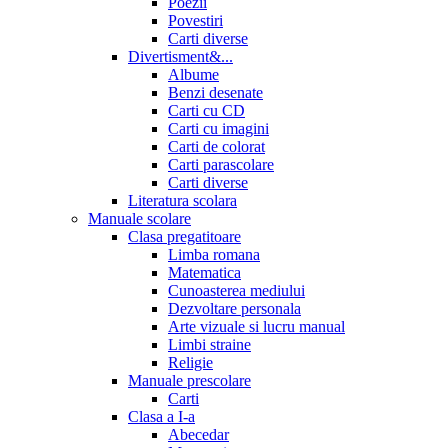
Poezii
Povestiri
Carti diverse
Divertisment&...
Albume
Benzi desenate
Carti cu CD
Carti cu imagini
Carti de colorat
Carti parascolare
Carti diverse
Literatura scolara
Manuale scolare
Clasa pregatitoare
Limba romana
Matematica
Cunoasterea mediului
Dezvoltare personala
Arte vizuale si lucru manual
Limbi straine
Religie
Manuale prescolare
Carti
Clasa a I-a
Abecedar