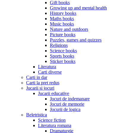
Gift books
Growing up and mental health
History books
Maths books
Music books
Nature and outdoors
Picture books
Puzzles, games and quizzes
Religions
Science books
Sports books
Sticker books
Literatura
Carti diverse
Carti in dar
Carti la pret redus
Jucarii si jocuri
Jucarii educative
Jocuri de indemanare
Jocuri de memorie
Jocurii de logica
Beletristica
Science fiction
Literatura romana
Dramaturgie