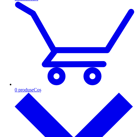
0
produse
Coș