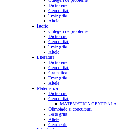
Culegeri de probleme
Dictionare
Generalitati
Teste grila
Altele
Istorie
Culegeri de probleme
Dictionare
Generalitati
Teste grila
Altele
Literatura
Dictionare
Generalitati
Gramatica
Teste grila
Altele
Matematica
Dictionare
Generalitati
MATEMATICA GENERALA
Olimpiade si concursuri
Teste grila
Altele
Geometrie