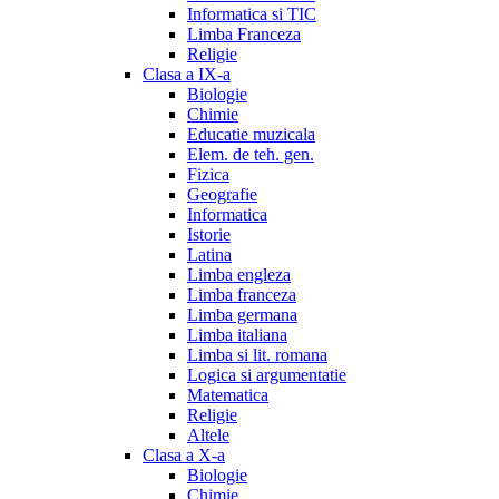
Informatica si TIC
Limba Franceza
Religie
Clasa a IX-a
Biologie
Chimie
Educatie muzicala
Elem. de teh. gen.
Fizica
Geografie
Informatica
Istorie
Latina
Limba engleza
Limba franceza
Limba germana
Limba italiana
Limba si lit. romana
Logica si argumentatie
Matematica
Religie
Altele
Clasa a X-a
Biologie
Chimie