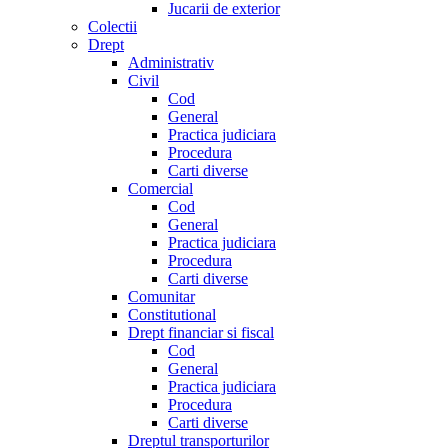
Jucarii de exterior
Colectii
Drept
Administrativ
Civil
Cod
General
Practica judiciara
Procedura
Carti diverse
Comercial
Cod
General
Practica judiciara
Procedura
Carti diverse
Comunitar
Constitutional
Drept financiar si fiscal
Cod
General
Practica judiciara
Procedura
Carti diverse
Dreptul transporturilor