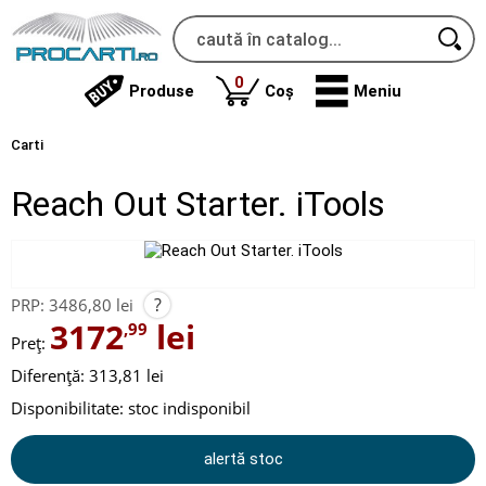
produse
0
Produse
Coș
Meniu
Carti
Reach Out Starter. iTools
?
PRP:
3486,80 lei
3172
lei
,99
Preț:
Diferență: 313,81 lei
Disponibilitate:
stoc indisponibil
alertă stoc