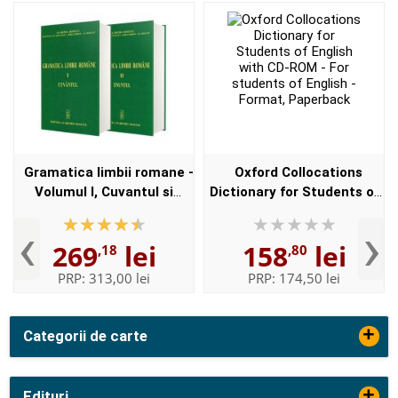
Gramatica limbii romane -
Oxford Collocations
Volumul I, Cuvantul si
Dictionary for Students of
Volumul II, Enuntul -
English with CD-ROM - For
‹
›
Elaborata sub egida
students of English -
269
lei
158
lei
,18
,80
Institutului de
Format, Paperback
Lingvistica,,...
PRP:
313,00 lei
PRP:
174,50 lei
+
Categorii de carte
+
Edituri